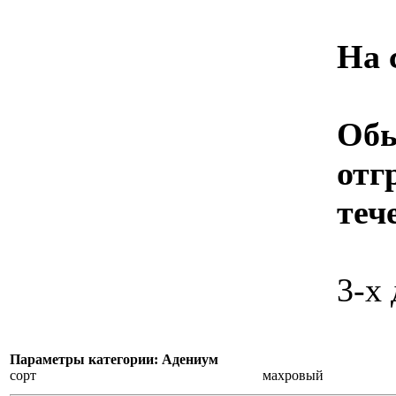
На 
Об
отг
теч
3-х
Параметры категории: Адениум
сорт
махровый