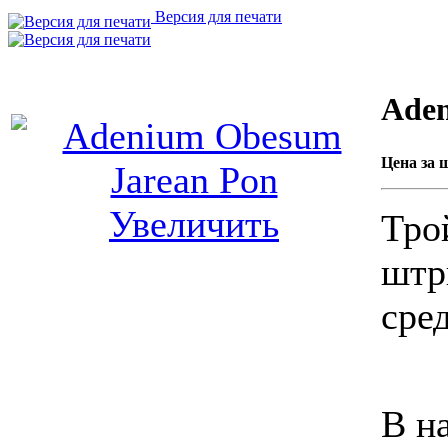
Версия для печати
Aden
Цена за ш
Увеличить
Тро
штр
сре
В н