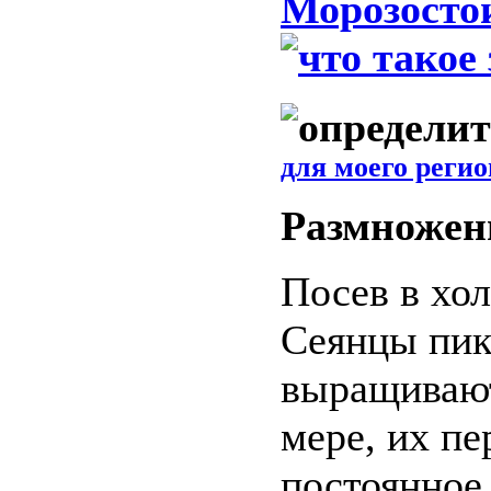
Морозосто
для моего регио
Размножен
Посев в хо
Сеянцы пик
выращивают
мере, их пе
постоянное 