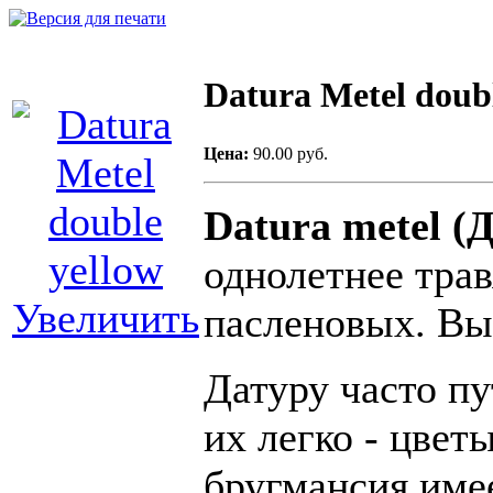
Datura Metel doub
Цена:
90.00 руб.
Datura metel
(Д
однолетнее трав
Увеличить
пасленовых
.
Вы
Датуру часто п
их легко - цвет
бругмансия име