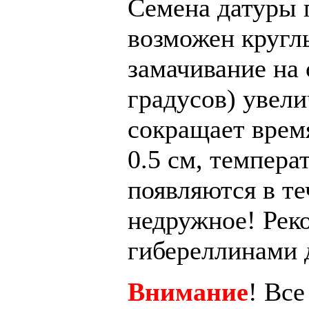
Семена датуры 
возможен кругл
замачивание на
градусов)
увели
сокращает
врем
0.5
см, темпера
появляются
в
те
недружное
! Рек
гибереллинами 
Внимание
! Вс