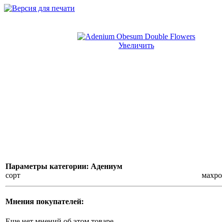
Увеличить
Параметры категории: Адениум
сорт
махр
Мнения покупателей:
Еще нет мнений об этом товаре.