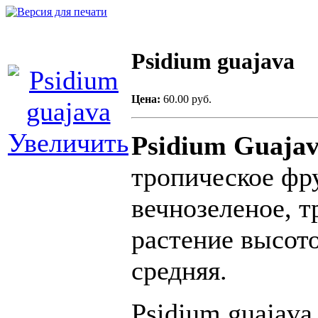
Psidium guajava
Цена:
60.00 руб.
Увеличить
Psidium Guaja
тропическое
фр
вечнозеленое, 
растение высото
средняя.
Psidium guajava