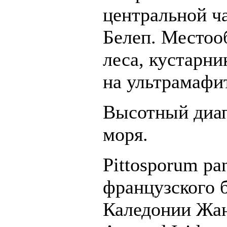
центральной ча
Белеп. Местоо
леса, кустарни
на ультрамафи
Высотный диап
моря.
Pittosporum pa
французского 
Каледонии Жан