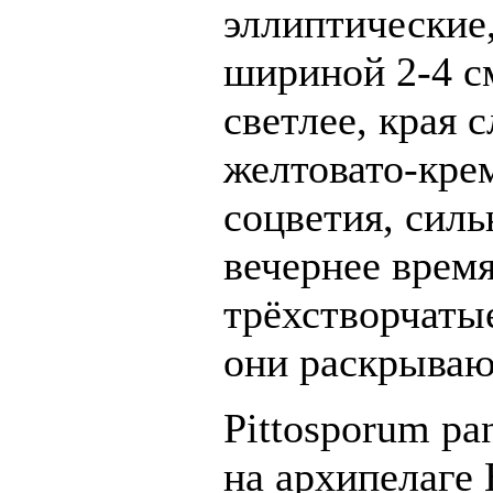
эллиптические
шириной 2-4 см
светлее, края 
желтовато-кре
соцветия, силь
вечернее врем
трёхстворчаты
они раскрываю
Pittosporum pa
на архипелаге 