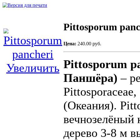
Pittosporum panc
Цена:
240.00 руб.
Pittosporum p
Увеличить
Паншёра)
– ре
Pittosporaceae
(Океания). Pitt
вечнозелёный 
дерево 3-8 м в