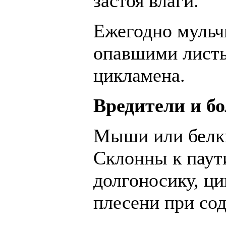
застоя влаги.
Ежегодно мульч
опавшими листь
цикламена.
Вредители и б
Мыши или белки
Склонны к паут
долгоносику, ц
плесени при со