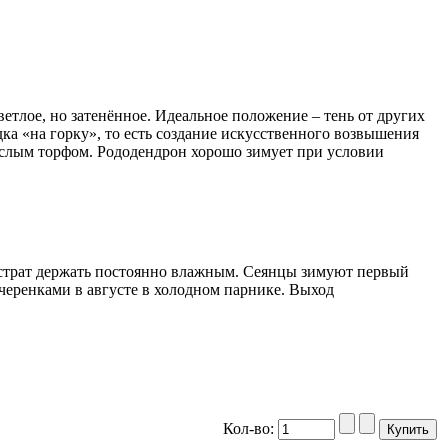
тлое, но затенённое. Идеальное положение – тень от других
дка «на горку», то есть создание искусственного возвышения
слым торфом. Рододендрон хорошо зимует при условии
убстрат держать постоянно влажным. Сеянцы зимуют первый
 черенками в августе в холодном парнике. Выход
Кол-во: