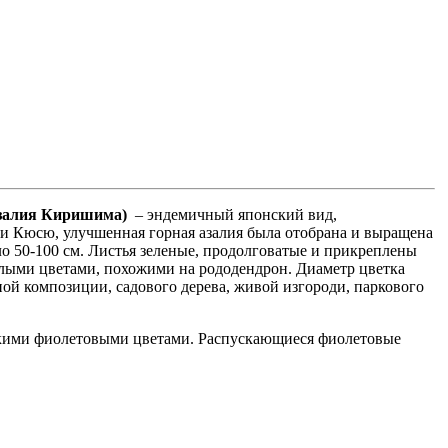
азалия Киришима)
– эндемичный японский вид,
и Кюсю, улучшенная горная азалия была отобрана и выращена
ло 50-100 см. Листья зеленые, продолговатые и прикреплены
белыми цветами, похожими на рододендрон. Диаметр цветка
очной композиции, садового дерева, живой изгороди, паркового
 яркими фиолетовыми цветами. Распускающиеся фиолетовые