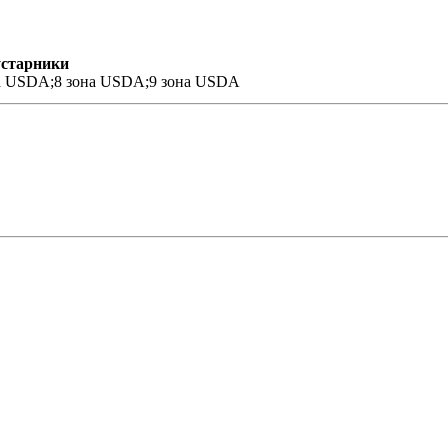
устарники
а USDA;8 зона USDA;9 зона USDA