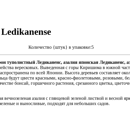
Ledikanense
Количество {штук} в упаковке:5
рон туполистный Ледиканенс, азалия японская
Ледиканенс
, 
ейства вересковых. Выведенная с горы Киришима в южной част
распространена по всей Японии. Высота деревьев составляет око
кольца будут цвести красными, красно-фиолетовыми, розовыми, 
 качестве бонсай, горшечного растения, срезанного цветка, цвет
ая вечнозеленая азалия с глянцевой зеленой листвой и весной
зеленые и выносливые, подходят для небольших садов.