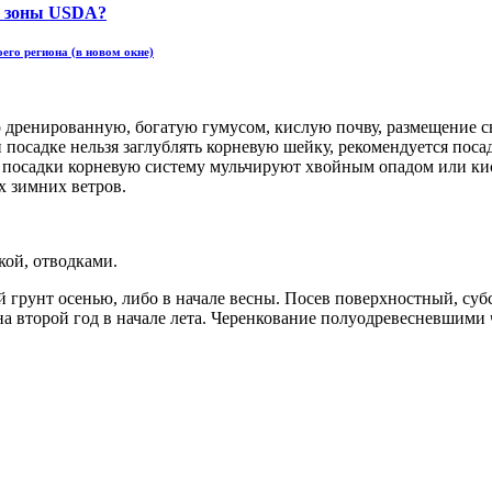
его региона (в новом окне)
дренированную, богатую гумусом, кислую почву, размещение све
 посадке нельзя заглублять корневую шейку, рекомендуется поса
е посадки корневую систему мульчируют хвойным опадом или ки
 зимних ветров.
кой, отводками.
й грунт осенью, либо в начале весны. Посев поверхностный, с
на второй год в начале лета. Черенкование полуодревесневшими