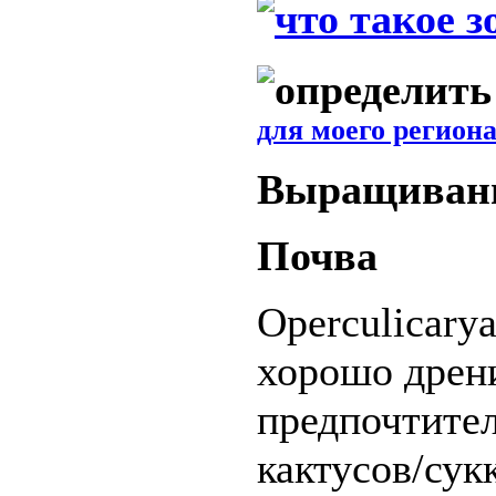
для моего региона
Выращиван
Почва
Operculicary
хорошо дрен
предпочтител
кактусов/сук