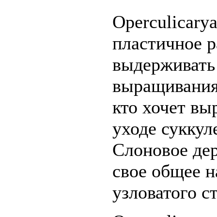
Operculicary
пластичное р
выдерживать
выращивания,
кто хочет вы
уходе суккуле
Слоновое дер
свое общее н
узловатого с