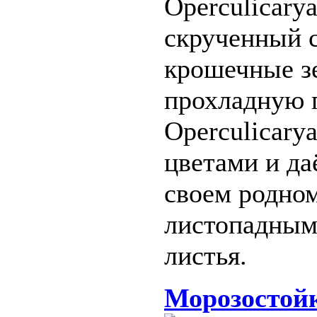
Operculicary
скрученный с
крошечные зе
прохладную п
Operculicary
цветами и да
своем родном
листопадными
листья.
Морозостойк