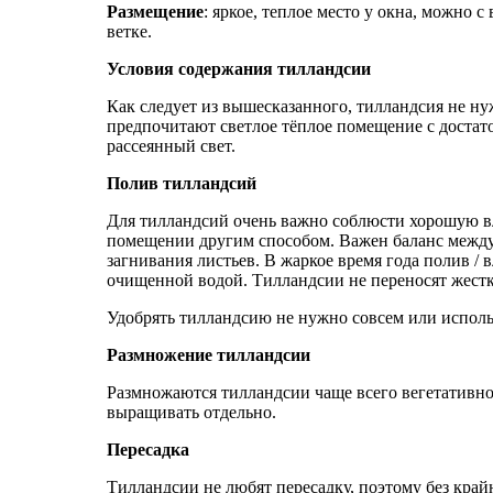
Размещение
: яркое, теплое место у окна, можно
ветке.
Условия содержания тилландсии
Как следует из вышесказанного, тилландсия не ну
предпочитают светлое тёплое помещение с достато
рассеянный свет.
Полив тилландсий
Для тилландсий очень важно соблюсти хорошую вла
помещении другим способом. Важен баланс между
загнивания листьев. В жаркое время года полив /
очищенной водой. Тилландсии не переносят жестк
Удобрять тилландсию не нужно совсем или использ
Размножение тилландсии
Размножаются тилландсии чаще всего вегетативно
выращивать отдельно.
Пересадка
Тилландсии не любят пересадку, поэтому без край