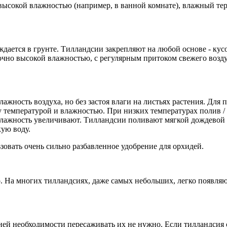
 с высокой влажностью (например, в ванной комнате), влажный т
ждается в грунте. Тилландсии закрепляют на любой основе - кус
чно высокой влажностью, с регулярным притоком свежего воздуха
жность воздуха, но без застоя влаги на листьях растения. Для
 температурой и влажностью. При низких температурах полив /
 влажность увеличивают. Тилландсии поливают мягкой дождевой 
ую воду.
овать очень сильно разбавленное удобрение для орхидей.
. На многих тилландсиях, даже самых небольших, легко появляю
ней необходимости пересаживать их не нужно. Если тилландсия с