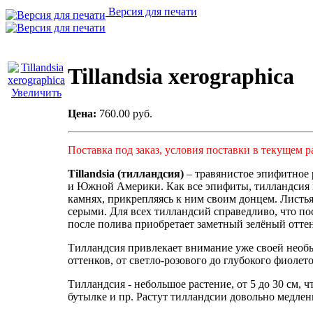
Версия для печати
Tillandsia xerographica
Увеличить
Цена:
760.00 руб.
Поставка под заказ, условия поставки в текущем р
Tillandsia (тилландсия)
– травянистое эпифитное
и Южной Америки. Как все эпифиты, тилландсия им
камнях, прикрепляясь к ним своим донцем. Листь
серыми. Для всех тилландсий справедливо, что по
после полива приобретает заметный зелёный отте
Тилландсия привлекает внимание уже своей необы
оттенков, от светло-розового до глубокого фиолет
Тилландсия - небольшое растение, от 5 до 30 см, 
бутылке и пр. Растут тилландсии довольно медлен