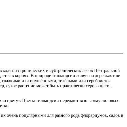
сходят из тропических и субтропических лесов Центральной
ется в корнях. В природе тилландсии живут на деревьях или
, гладкими или опушёнными, зелёными или серебристо-
р, сухое растение может быть практически серого цвета,
иво цветут. Цветы тилландсии передают всю гамму лиловых
етке.
т их очень популярными для разного рода флорариумов, садов в