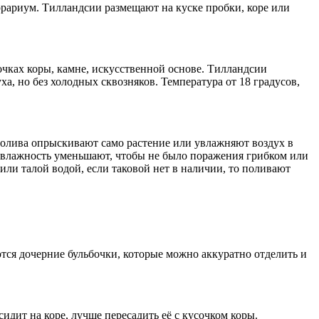
еррариум. Тилландсии размещают на куске пробки, коре или
очках коры, камне, искусственной основе. Тилландсии
, но без холодных сквозняков. Температура от 18 градусов,
 полива опрыскивают само растение или увлажняют воздух в
 влажность уменьшают, чтобы не было поражения грибком или
или талой водой, если таковой нет в наличии, то поливают
тся дочерние бульбочки, которые можно аккуратно отделить и
идит на коре, лучше пересадить её с кусочком коры.