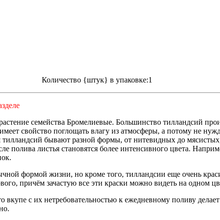
Количество {штук} в упаковке:1
азделе
 растение
семейства Бромелиевые
. Большинство тилландсий прои
еет свойство поглощать влагу из атмосферы, а потому не нужда
я тилландсий бывают разной формы, от нитевидных до мясистых
сле полива листья становятся более интенсивного цвета. Наприме
нок.
чной формой жизни, но кроме того, тилландсии еще очень крас
ового, причём зачастую все эти краски можно видеть на одном цв
что вкупе с их нетребовательностью к ежедневному поливу делае
но.