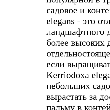
садовое и конте
elegans - это о
ландшафтного д
более высоких д
отдельностояще
если выращиват
Kerriodoxa eleg
небольших садо
вырастать за д
пальму в конте