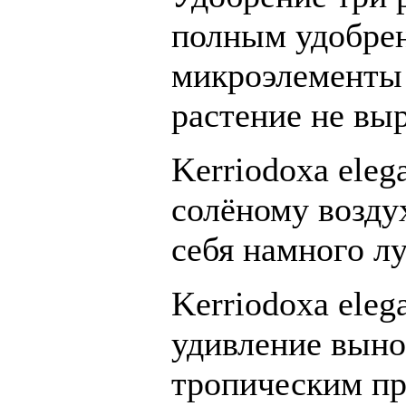
полным удобре
микроэлементы 
растение не вы
Kerriodoxa eleg
солёному возду
себя намного л
Kerriodoxa eleg
удивление выно
тропическим п