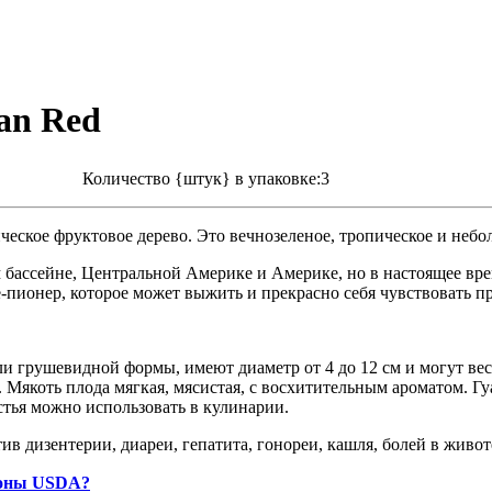
an Red
Количество {штук} в упаковке:3
ическое
фруктовое дерево. Это вечнозеленое, тропическое и небол
ом бассейне, Центральной Америке и Америке, но в настоящее вр
-пионер, которое может выжить и прекрасно себя чувствовать пр
 грушевидной формы, имеют диаметр от 4 до 12 см и могут вес
Мякоть плода мягкая, мясистая, с восхитительным ароматом. Гу
тья можно использовать в кулинарии.
в дизентерии, диареи, гепатита, гонореи, кашля, болей в животе