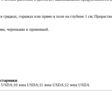
я
в грядках, горшках или прямо в поле на глубине 1 см; Прораста
и, черенками и прививкой.
устарники
а USDA;10 зона USDA;11 зона USDA;12 зона USDA