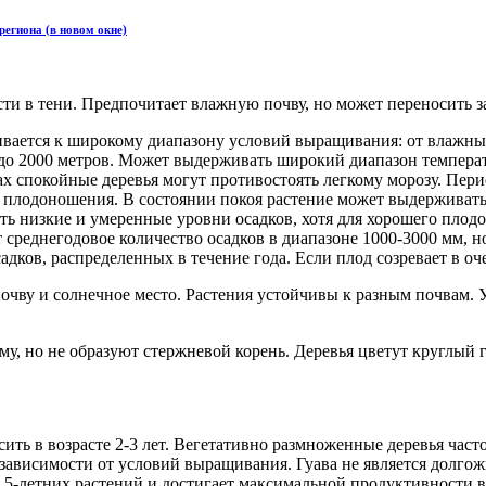
региона (в новом окне)
сти в тени. Предпочитает влажную почву, но может переносить за
бливается к широкому диапазону условий выращивания: от влаж
 до 2000 метров. Может выдерживать широкий диапазон темпера
ках спокойные деревья могут противостоять легкому морозу. Перио
 плодоношения. В состоянии покоя растение может выдерживать 
ть низкие и умеренные уровни осадков, хотя для хорошего плодо
т среднегодовое количество осадков в диапазоне 1000-3000 мм,
адков, распределенных в течение года. Если плод созревает в о
ву и солнечное место. Растения устойчивы к разным почвам. 
у, но не образуют стержневой корень. Деревья цветут круглый 
ть в возрасте 2-3 лет.
Вегетативно размноженные деревья часто
в зависимости от условий выращивания. Гуава не является долго
я 5-летних растений и достигает максимальной продуктивности в 