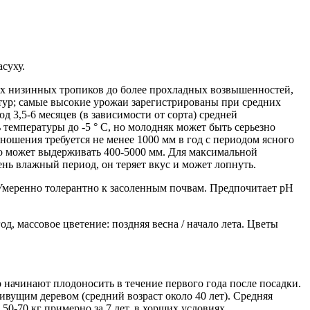
суху.
ных низинных тропиков до более прохладных возвышенностей,
тур; самые высокие урожаи зарегистрированы при средних
д 3,5-6 месяцев (в зависимости от сорта) средней
температуры до -5 ° С, но молодняк может быть серьезно
ношения требуется не менее 1000 мм в год с периодом ясного
 но может выдерживать 400-5000 мм. Для максимальной
чень влажный период, он теряет вкус и может лопнуть.
Умеренно толерантно к засоленным почвам. Предпочитает рН
год, массовое
цветение: поздняя весна / начало лета. Цветы
 начинают плодоносить в течение первого года после посадки.
живущим деревом (средний возраст около 40 лет). Средняя
50-70 кг примерно за 7 лет, в хорших условиях.