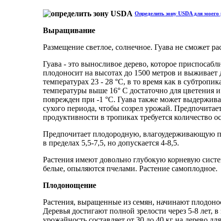
Определить зону USDA для моего 
Выращивание
Размещение светлое, солнечное. Гуава не сможет ра
Гуава - это выносливое дерево, которое приспоса
плодоносит на высотах до 1500 метров и выживает
температурах 23 - 28 °C, в то время как в субтропи
температуры выше 16° C достаточно для цветения и
поврежден при -1 °С. Гуава также может выдержива
сухого периода, чтобы созрел урожай. Предпочитае
продуктивности в тропиках требуется количество ос
Предпочитает плодородную, влагоудерживающую поч
в пределах 5,5-7,5, но допускается 4-8,5.
Растения имеют довольно глубокую корневую систем
белые, опыляются пчелами. Растение самоплодное.
Плодонощение
Растения, выращенные из семян, начинают плодоноси
Деревья достигают полной зрелости через 5-8 лет, 
урожайность составляет от 30 до 40 кг на дерево дл