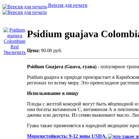
Версия для печати
Psidium guajava Colombi
Цена:
90.00 руб.
Увеличить
Psidium Guajava (Guava,
гуава
)
- популярное
троп
Psidium guajava в природе произрастает в Карибск
регионах по всему миру. Это превосходное растение
Использование в пищу
Плоды с желтой кожурой могут быть яйцевидной или
они богаты витамином С, витамином А и пектином. 
джемы или десерты. Из семян выжимают масло. Лис
Гуава также применяется в народной медицине проти
Морозостойкость: 9-12 зоны USDA.