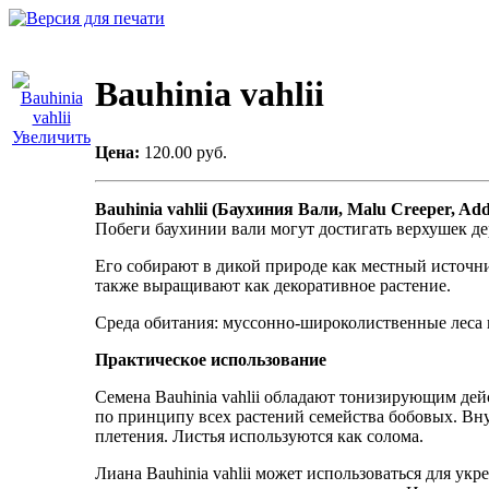
Bauhinia vahlii
Увеличить
Цена:
120.00 руб.
Bauhinia vahlii (Баухиния Вали, Malu Creeper, Add
Побеги баухинии вали могут достигать верхушек де
Его собирают в дикой природе как местный источни
также выращивают как декоративное растение.
Среда обитания: муссонно-широколиственные леса н
Практическое использование
Семена Bauhinia vahlii обладают тонизирующим де
по принципу всех растений семейства бобовых. Внут
плетения. Листья используются как солома.
Лиана Bauhinia vahlii может использоваться для у