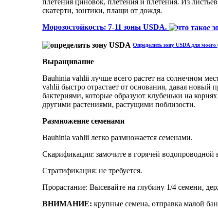
плетения циновок, плетения и плетения. Из листье
скатерти, зонтики, плащи от дождя.
Морозостойкость: 7-11 зоны USDA.
Определить зону USDA для моего 
Выращивание
Bauhinia vahlii лучше всего растет на солнечном 
vahlii быстро отрастает от основания, давая новы
бактериями, которые образуют клубеньки на корнях
другими растениями, растущими поблизости.
Размножение семенами
Bauhinia vahlii легко размножается семенами.
Скарификация: замочите в горячей водопроводной во
Стратификация: не требуется.
Прорастание: Высевайте на глубину 1/4 семени, дер
ВНИМАНИЕ:
крупные семена, отправка малой банд