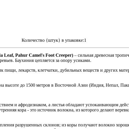
Количество {штук} в упаковке:1
a Leaf, Pahur Camel's Foot Creeper)
– сильная древесная тропиче
ревьев. Баухиния цепляется за опору усиками.
к пищи, лекарств, клетчатки, дубильных веществ и других мате
а высоте до 1500 метров в Восточной Азии (Индия, Непал, Пак
йствием и афродизиаком, а листья обладают успокаивающим дей
ренняя кора - это источник волокна, из которого делают верев
крепления разрушенных склонов; из коры получают волокно хорош