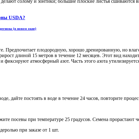
в делают солому и зонтики; большие плоские листья сшиваются в
региона (в новом окне)
месте. Предпочитает плодородную, хорошо дренированную, но вл
й прирост длиной 15 метров в течение 12 месяцев. Этот вид нах
 и фиксируют атмосферный азот. Часть этого азота утилизируетс
де, дайте постоять в воде в течение 24 часов, повторите процес
жите посевы при температуре 25 градусов. Семена прорастают че
еролью при заказе от 1 шт.