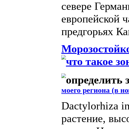
севере Герман
европейской ч
предгорьях Ка
Морозостойко
моего региона (в н
Dactylorhiza i
растение, высо