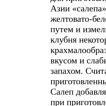
Азии «салепа»
желтовато-бел
путем и изме
клубня некото
крахмалообраз
вкусом и слаб
запахом. Счит
приготовленны
Салеп добавля
при приготовл