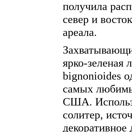
получила расп
север и восто
ареала.
Захватывающи
ярко-зеленая 
bignonioides 
самых любимы
США. Использу
солитер, исто
декоративное 