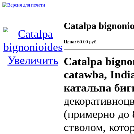
Catalpa bignonio
Цена:
60.00 руб.
Увеличить
Catalpa bignon
catawba, Indi
катальпа биг
декоративноцв
(примерно до 
стволом, кот