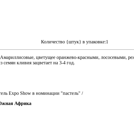
Количество {штук} в упаковке:1
а Амариллисовые, цветущее оранжево-красными, лососевыми, р
семян кливия зацветает на 3-4 год.
дитель Expo Show в номинации "пастель" /
, Южная Африка