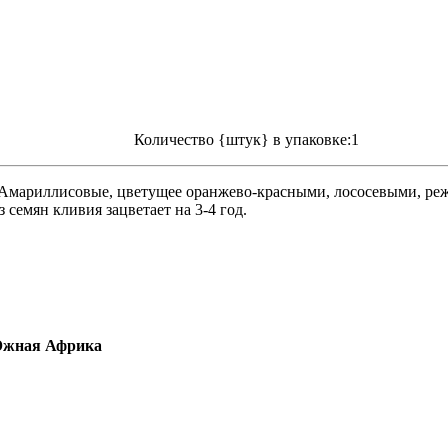
Количество {штук} в упаковке:1
а Амариллисовые, цветущее оранжево-красными, лососевыми, ре
семян кливия зацветает на 3-4 год.
 Южная Африка