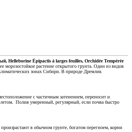
lleborine Épipactis à larges feuilles, Orchidée Tempérée
ее морозостойкое растение открытого грунта. Один из видов
х климатических зонах Сибири. В природе Дремлик
местоположение с частичным затенением, переносит и
 летом. Полив умеренный, регулярный, если почва быстро
 произрастают в обычном грунте, богатом перегноем, корни