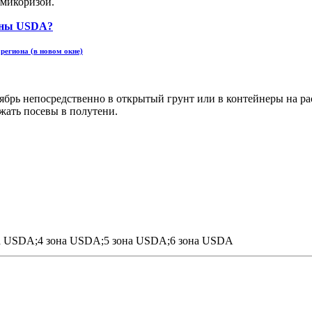
 микоризой.
региона (в новом окне)
ь непосредственно в открытый грунт или в контейнеры на расса
ржать посевы в полутени.
а USDA;4 зона USDA;5 зона USDA;6 зона USDA