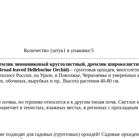
Количество {штук} в упаковке:5
емлик зимовниковый круглолистный, дремлик широколистный, He
Broad leaved Helleborine Orchid)
– грунтовая орхидея, многолетн
й полосе России, на Урале, в Поволжье, Черноземье и умеренны
, обочинах, вырубках и пр.. Высота растения 40-80 см.
 почвы, но терпимо относится и к другим типам почв. Светлое 
цветает в тенистых, влажных местах, в регионах с прохладным
е подходят для садовых (грунтовых) орхидей! Садовые орхидеи