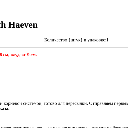
h Haeven
Количество {штук} в упаковке:1
 см, каудекс 9 см.
ой корневой системой, готово для пересылки. Отправляем первым
каза.
переносит пересылку - до нескольких недель, так что не беспоко