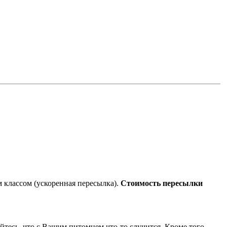
 классом (ускоренная пересылка).
Стоимость пересылки
йтесь, что с Вашим питомцем что-то случится. Кроме того,