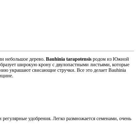
или небольшое дерево.
Bauhinia tarapotensis
родом из Южной
is образует широкую крону с двулопастными листьями, которые
нию украшают свисающие стручки. Все это делает Bauhinia
ицине.
 регулярные удобрения. Легко размножается семенами, очень