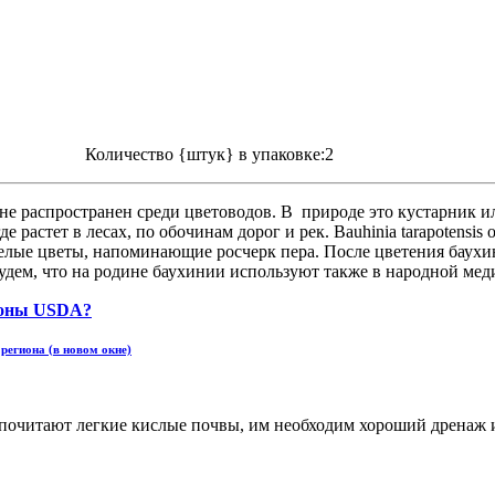
Количество {штук} в упаковке:2
 не распространен среди цветоводов. В природе это кустарник 
е растет в лесах, по обочинам дорог и рек. Bauhinia tarapotens
елые цветы, напоминающие росчерк пера. После цветения баухи
будем, что на родине баухинии используют также в народной мед
региона (в новом окне)
почитают легкие кислые почвы, им необходим хороший дренаж и