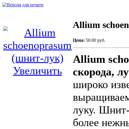
Allium schoe
Цена:
50.00 руб.
Allium sch
Увеличить
скорода, л
широко изв
выращиваем
луку. Шнит-
более нежны