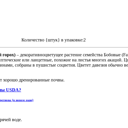
Количество {штук} в упаковке:2
й горох)
– декоративноцветущее растение семейства Бобовые (Fa
липтические или ланцетные, похожие на листья многих акаций. 
инами, собраны в пушистые соцветия. Цветет давезия обычно вес
ет хорошо дренированные почвы.
региона (в новом окне)
рячей воде.