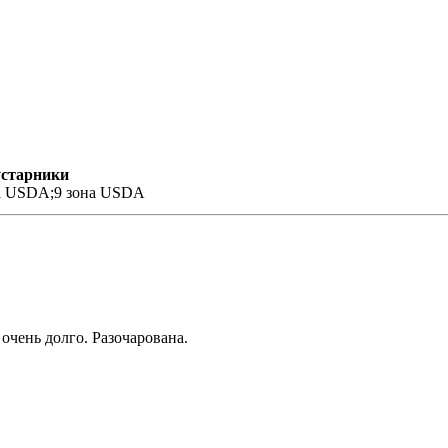
устарники
а USDA;9 зона USDA
очень долго. Разочарована.