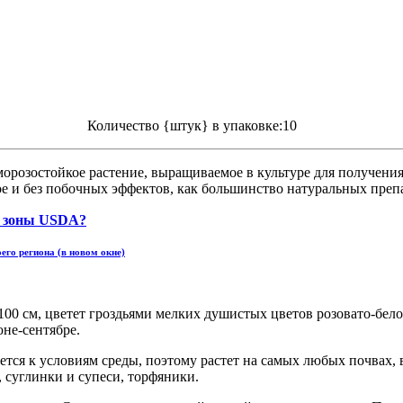
Количество {штук} в упаковке:10
орозостойкое растение, выращиваемое в культуре для получения
ое и без побочных эффектов, как большинство натуральных преп
его региона (в новом окне)
100 см, цветет гроздьями мелких душистых цветов розовато-бело
юне-сентябре.
тся к условиям среды, поэтому растет на самых любых почвах, 
 суглинки и супеси, торфяники.