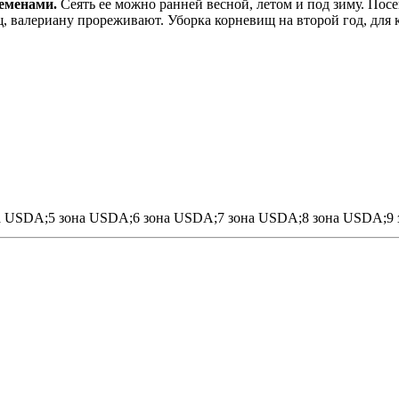
семенами.
Сеять ее можно ранней весной, летом и под зиму. Посе
 валериану прореживают. Уборка корневищ на второй год, для 
а USDA;5 зона USDA;6 зона USDA;7 зона USDA;8 зона USDA;9