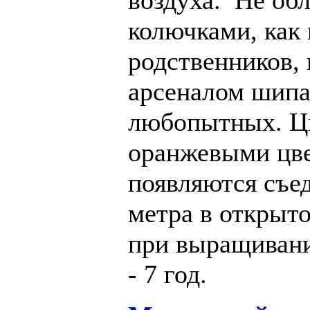
воздуха.
Не об
колючками
, как
родственников
,
арсеналом
шип
любопытных.
Ц
оранжевыми цв
появляются
съе
метра
в
открыто
при выращиван
-
7
год
.