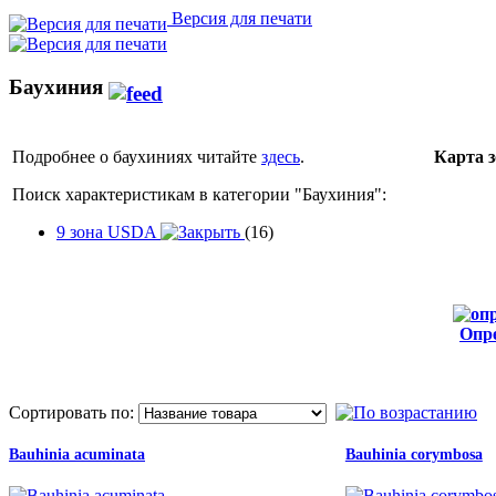
Версия для печати
Баухиния
Подробнее о баухиниях читайте
здесь
.
Карта 
Поиск характеристикам в категории "
Баухиния
":
9 зона USDA
(16)
Опр
от
Сортировать по:
Bauhinia acuminata
Bauhinia corymbosa