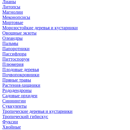
Лианы
Литопсы
Магнолии
Меконопсисы
Миртовые
Морозостойкие деревья и кустарники
Овощные экзоты
Олеандры
Пальмы
Папоротники
Пассифлора
Питтоспорум
Плюмерия
Плодовые деревья
Почвопокровники
Пряные травы
Растения-хищники
Рододендроны
Садовые орхидеи
Синнингии
Суккуленты
Тропические деревья и кустарники
Тропический гибискус
Фуксии
Хвойные