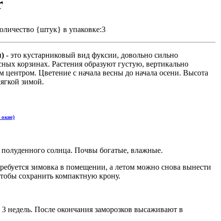
r
оличество {штук} в упаковке:3
я)
- это кустарниковый вид фуксии, довольно сильно
сных корзинах. Растения образуют густую, вертикально
 центром. Цветение с начала весны до начала осени. Высота
ягкой зимой.
 окне)
т полуденного солнца. Почвы богатые, влажные.
требуется зимовка в помещении, а летом можно снова вынести
 чтобы сохранить компактную крону.
 3
недель.
После окончания заморозков высаживают в