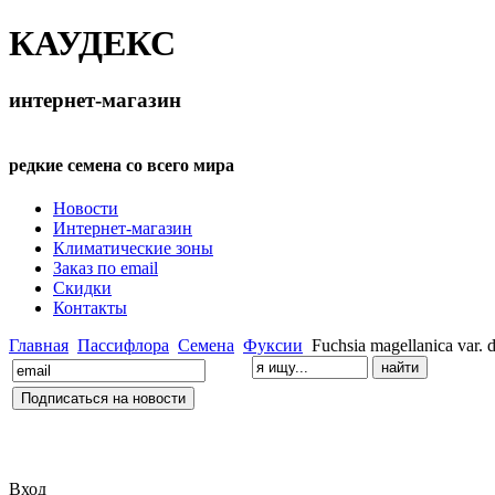
КАУДЕКС
интернет-магазин
редкие семена со всего мира
Новости
Интернет-магазин
Климатические зоны
Заказ по email
Скидки
Контакты
Главная
Пассифлора
Семена
Фуксии
Fuchsia magellanica var. d
Вход