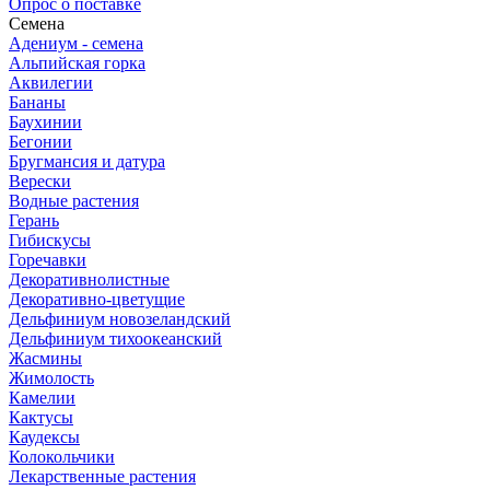
Опрос о поставке
Семена
Адениум - семена
Альпийская горка
Аквилегии
Бананы
Баухинии
Бегонии
Бругмансия и датура
Верески
Водные растения
Герань
Гибискусы
Горечавки
Декоративнолистные
Декоративно-цветущие
Дельфиниум новозеландский
Дельфиниум тихоокеанский
Жасмины
Жимолость
Камелии
Кактусы
Каудексы
Колокольчики
Лекарственные растения