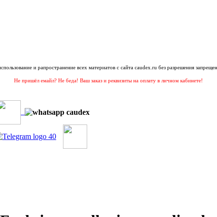
 использование и рапространение всех материатов с сайта caudex.ru без разрешения запрещен
Не пришёл емайл? Не беда! Ваш заказ и реквизиты на оплату в личном кабинете!