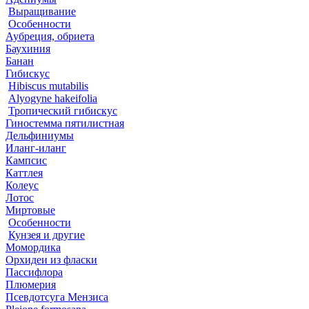
Выращивание
Особенности
Аубреция, обриета
Баухиния
Банан
Гибискус
Hibiscus mutabilis
Alyogyne hakeifolia
Тропический гибискус
Гиностемма пятилистная
Дельфиниумы
Иланг-иланг
Кампсис
Каттлея
Колеус
Лотос
Миртовые
Особенности
Кунзея и другие
Момордика
Орхидеи из фласки
Пассифлора
Плюмерия
Псевдотсуга Мензиса