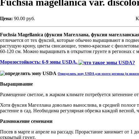
Fuchsia magellanica var. discolo
Цена:
90.00 руб.
К
Fuchsia Magellanica (фуксия Магеллана, фуксия магелланска
отличается от тех фуксий, которые обычно выращивают в подве
растущую крону, цветы свисающие, темно-красные с фиолетовым
60-120 см. Можно выращивать в открытом грунте в регионах с м
Морозостойкость: 6-9 зоны USDA.
Определить зону USDA для моего региона (в новом
Выращивание
Размещение светлое, в жарком климате потребуется затенение о
Хотя фуксия Магеллана довольно вынослива, в средней полосе 
растение в сад. Необходима регулярная обрезка каждой весной,
Размножение
семенами
Посев
в марте и апреле
на рассаду.
Прорастание
занимает
от 1 до
открытый грунт.