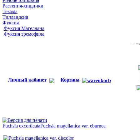
Pleione formosana
Растения-хищники
Текома
Тилландсия
Фуксия
Фуксия Магеллана
Фуксия эремофила
- - =
Личный кабинет
Корзина
Fuchsia excorticata
Fuchsia magellanica var. eburnea