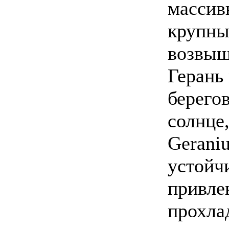
массив
крупные
возвыш
Герань
берего
солнце,
Gerani
устойчи
привле
прохла