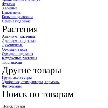
Фуксии
Хвойные
Цикламены
Большие упаковки
Семена под заказ
Растения
Адениум - растения
Адениум - под заказ
Луковичные
Орхидеи ванда
Орхидеи под заказ
Каудексные растения
Тилландсии
Другие товары
Грунт, аксессуары
Удобрения, стимуляторы, гормоны
Фитолампы
Поиск по товарам
Поиск товара