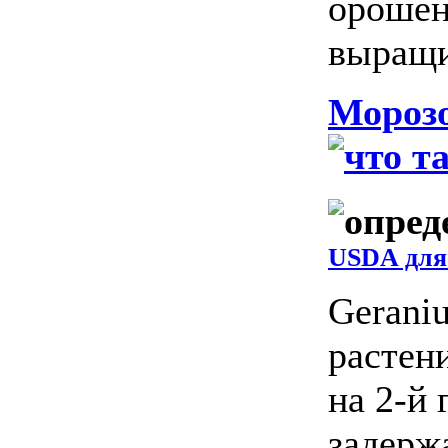
орошен
выращи
Морозо
USDA для 
Gerani
растен
на 2-й 
задержа