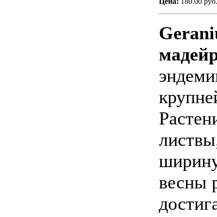
Цена:
180.00 руб
Gerani
мадейр
эндеми
крупне
Растен
листвы,
ширину
весны 
достига