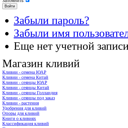
Запомнить
Забыли пароль?
Забыли имя пользовате
Еще нет учетной запис
Магазин кливий
Кливии - семена ЮАР
Кливии - семена Китай
Кливии - сеянцы ЮАР
Кливии - сеянцы Китай
Кливии - сеянцы Голландия
Кливии - сеянцы под заказ
Кливии - растения
Удобрения для кливий
Опоры для кливий
Книги о кливиях
Классификация кливий