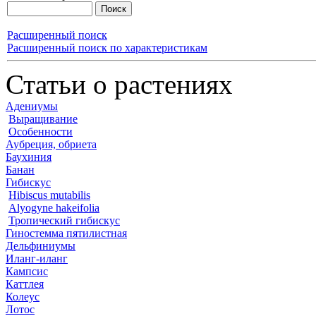
Расширенный поиск
Расширенный поиск по характеристикам
Статьи о растениях
Адениумы
Выращивание
Особенности
Аубреция, обриета
Баухиния
Банан
Гибискус
Hibiscus mutabilis
Alyogyne hakeifolia
Тропический гибискус
Гиностемма пятилистная
Дельфиниумы
Иланг-иланг
Кампсис
Каттлея
Колеус
Лотос