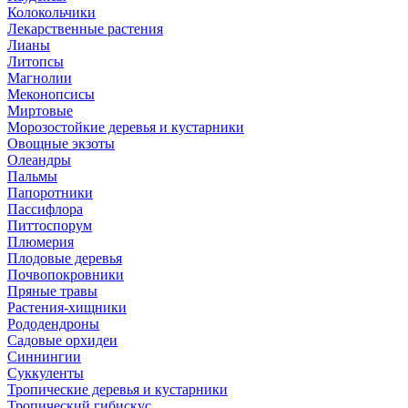
Колокольчики
Лекарственные растения
Лианы
Литопсы
Магнолии
Меконопсисы
Миртовые
Морозостойкие деревья и кустарники
Овощные экзоты
Олеандры
Пальмы
Папоротники
Пассифлора
Питтоспорум
Плюмерия
Плодовые деревья
Почвопокровники
Пряные травы
Растения-хищники
Рододендроны
Садовые орхидеи
Синнингии
Суккуленты
Тропические деревья и кустарники
Тропический гибискус