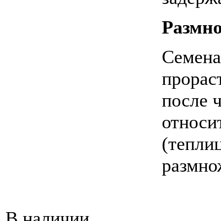
Размн
Семена
прораст
после 
относи
(тепли
размно
В наличии