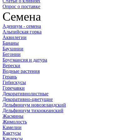
Статьи о кливиях
Опрос о поставке
Семена
Адениум - семена
Альпийская горка
Аквилегии
Бананы
Баухинии
Бегонии
Бругмансия и датура
Верески
Водные растения
Герань
Гибискусы
Горечавки
Декоративнолистные
Декоративно-цветущие
Дельфиниум новозеландский
Дельфиниум тихоокеанский
Жасмины
Жимолость
Камелии
Кактусы
Каудексы