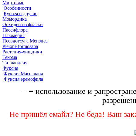
Миртовые
Особенности
Кунзея и другие
Момордика
Орхидеи из фласки
Пассифлора
Плюмерия
Псевдотсуга Мензиса
Pleione formosana
Растения-хищники
Текома
Тилландсия
Фуксия
Фуксия Магеллана
Фуксия эремофила
- - = использование и рапростране
разрешени
Не пришёл емайл? Не беда! Ваш зака