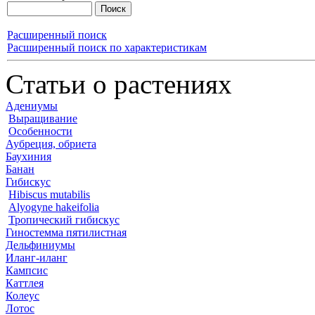
Расширенный поиск
Расширенный поиск по характеристикам
Статьи о растениях
Адениумы
Выращивание
Особенности
Аубреция, обриета
Баухиния
Банан
Гибискус
Hibiscus mutabilis
Alyogyne hakeifolia
Тропический гибискус
Гиностемма пятилистная
Дельфиниумы
Иланг-иланг
Кампсис
Каттлея
Колеус
Лотос