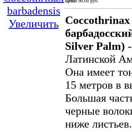
Цена:
90.00 руб.
Coccothrinax
Увеличить
барбадосский
Silver Palm)
-
Латинской Ам
Она имеет то
15 метров в в
Большая часть
черные волокн
ниже листьев