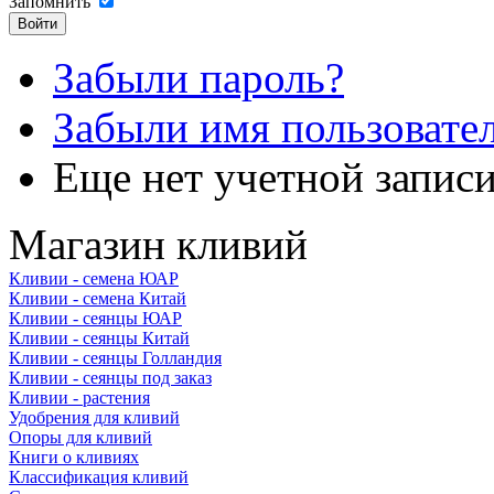
Запомнить
Забыли пароль?
Забыли имя пользовате
Еще нет учетной запис
Магазин кливий
Кливии - семена ЮАР
Кливии - семена Китай
Кливии - сеянцы ЮАР
Кливии - сеянцы Китай
Кливии - сеянцы Голландия
Кливии - сеянцы под заказ
Кливии - растения
Удобрения для кливий
Опоры для кливий
Книги о кливиях
Классификация кливий