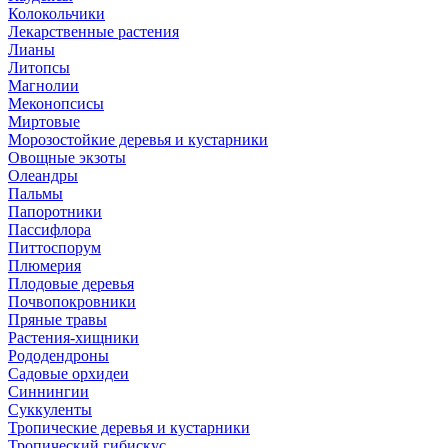
Колокольчики
Лекарственные растения
Лианы
Литопсы
Магнолии
Меконопсисы
Миртовые
Морозостойкие деревья и кустарники
Овощные экзоты
Олеандры
Пальмы
Папоротники
Пассифлора
Питтоспорум
Плюмерия
Плодовые деревья
Почвопокровники
Пряные травы
Растения-хищники
Рододендроны
Садовые орхидеи
Синнингии
Суккуленты
Тропические деревья и кустарники
Тропический гибискус