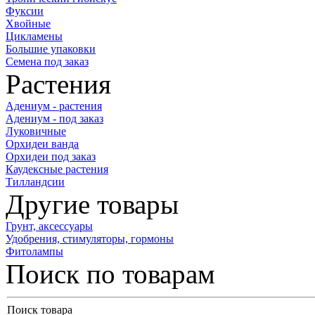
Фуксии
Хвойные
Цикламены
Большие упаковки
Семена под заказ
Растения
Адениум - растения
Адениум - под заказ
Луковичные
Орхидеи ванда
Орхидеи под заказ
Каудексные растения
Тилландсии
Другие товары
Грунт, аксессуары
Удобрения, стимуляторы, гормоны
Фитолампы
Поиск по товарам
Поиск товара