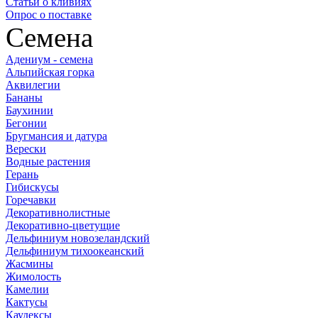
Статьи о кливиях
Опрос о поставке
Семена
Адениум - семена
Альпийская горка
Аквилегии
Бананы
Баухинии
Бегонии
Бругмансия и датура
Верески
Водные растения
Герань
Гибискусы
Горечавки
Декоративнолистные
Декоративно-цветущие
Дельфиниум новозеландский
Дельфиниум тихоокеанский
Жасмины
Жимолость
Камелии
Кактусы
Каудексы