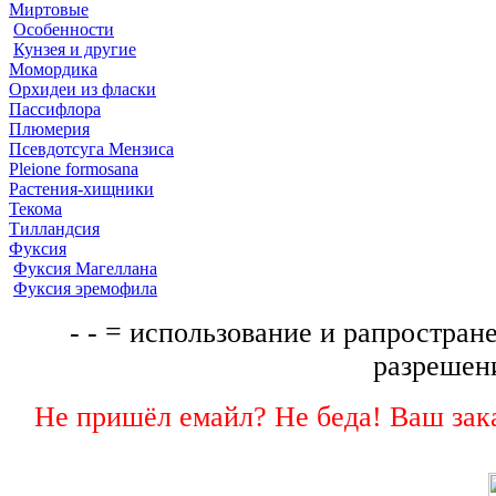
Миртовые
Особенности
Кунзея и другие
Момордика
Орхидеи из фласки
Пассифлора
Плюмерия
Псевдотсуга Мензиса
Pleione formosana
Растения-хищники
Текома
Тилландсия
Фуксия
Фуксия Магеллана
Фуксия эремофила
- - = использование и рапростране
разрешени
Не пришёл емайл? Не беда! Ваш зака