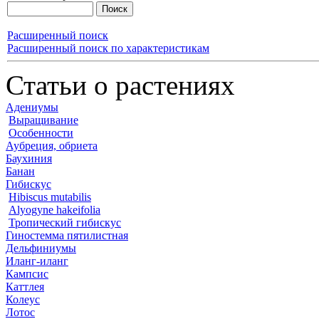
Расширенный поиск
Расширенный поиск по характеристикам
Статьи о растениях
Адениумы
Выращивание
Особенности
Аубреция, обриета
Баухиния
Банан
Гибискус
Hibiscus mutabilis
Alyogyne hakeifolia
Тропический гибискус
Гиностемма пятилистная
Дельфиниумы
Иланг-иланг
Кампсис
Каттлея
Колеус
Лотос