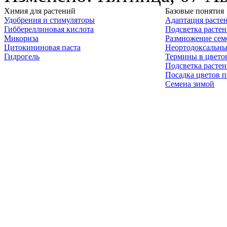
Химия для растений
Базовые понятия
Удобрения и стимуляторы
Адаптация расте
Гиббереллиновая кислота
Подсветка расте
Микориза
Размножение сем
Цитокининовая паста
Неортодоксальны
Гидрогель
Термины в цвето
Подсветка расте
Посадка цветов п
Семена зимой