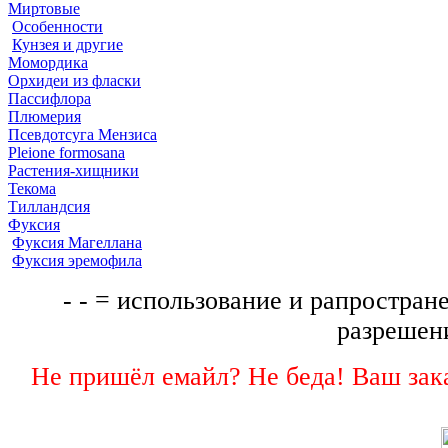
Миртовые
Особенности
Кунзея и другие
Момордика
Орхидеи из фласки
Пассифлора
Плюмерия
Псевдотсуга Мензиса
Pleione formosana
Растения-хищники
Текома
Тилландсия
Фуксия
Фуксия Магеллана
Фуксия эремофила
- - = использование и рапростране
разрешени
Не пришёл емайл? Не беда! Ваш зака