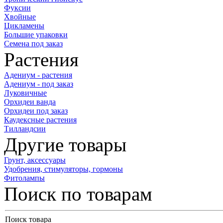
Фуксии
Хвойные
Цикламены
Большие упаковки
Семена под заказ
Растения
Адениум - растения
Адениум - под заказ
Луковичные
Орхидеи ванда
Орхидеи под заказ
Каудексные растения
Тилландсии
Другие товары
Грунт, аксессуары
Удобрения, стимуляторы, гормоны
Фитолампы
Поиск по товарам
Поиск товара