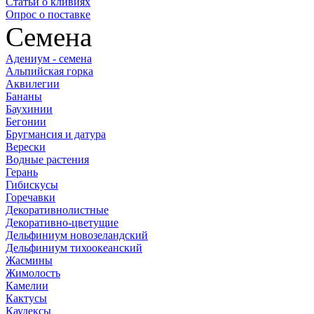
Статьи о кливиях
Опрос о поставке
Семена
Адениум - семена
Альпийская горка
Аквилегии
Бананы
Баухинии
Бегонии
Бругмансия и датура
Верески
Водные растения
Герань
Гибискусы
Горечавки
Декоративнолистные
Декоративно-цветущие
Дельфиниум новозеландский
Дельфиниум тихоокеанский
Жасмины
Жимолость
Камелии
Кактусы
Каудексы