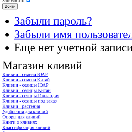
Запомнить
Забыли пароль?
Забыли имя пользовате
Еще нет учетной запис
Магазин кливий
Кливии - семена ЮАР
Кливии - семена Китай
Кливии - сеянцы ЮАР
Кливии - сеянцы Китай
Кливии - сеянцы Голландия
Кливии - сеянцы под заказ
Кливии - растения
Удобрения для кливий
Опоры для кливий
Книги о кливиях
Классификация кливий