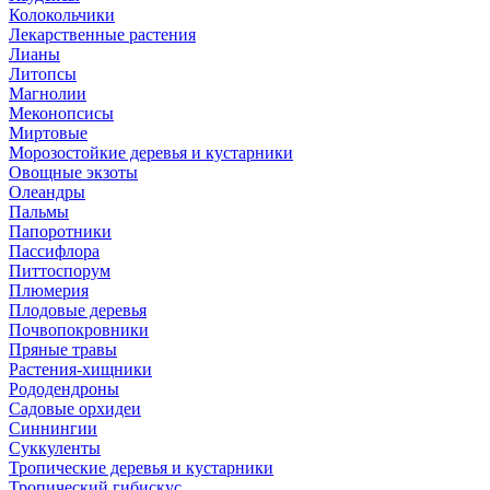
Колокольчики
Лекарственные растения
Лианы
Литопсы
Магнолии
Меконопсисы
Миртовые
Морозостойкие деревья и кустарники
Овощные экзоты
Олеандры
Пальмы
Папоротники
Пассифлора
Питтоспорум
Плюмерия
Плодовые деревья
Почвопокровники
Пряные травы
Растения-хищники
Рододендроны
Садовые орхидеи
Синнингии
Суккуленты
Тропические деревья и кустарники
Тропический гибискус