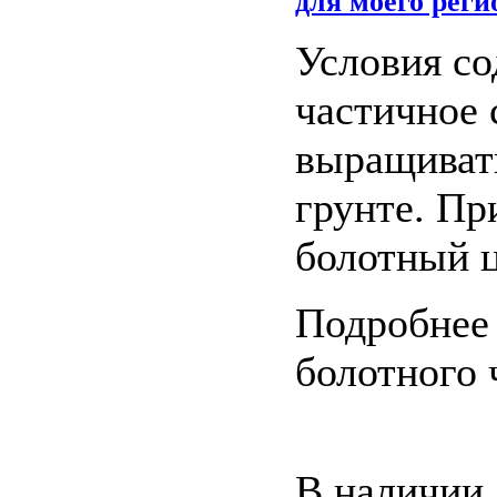
для моего реги
Условия со
частичное 
выращивать
грунте. Пр
болотный ц
Подробнее 
болотного
В наличии