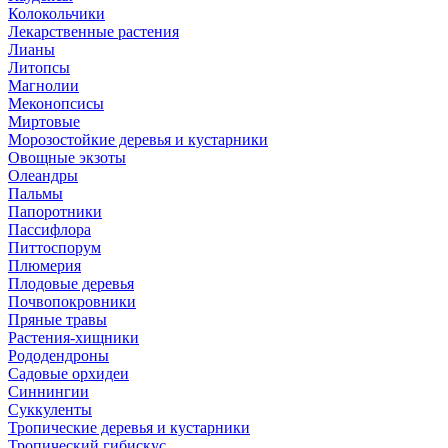
Колокольчики
Лекарственные растения
Лианы
Литопсы
Магнолии
Меконопсисы
Миртовые
Морозостойкие деревья и кустарники
Овощные экзоты
Олеандры
Пальмы
Папоротники
Пассифлора
Питтоспорум
Плюмерия
Плодовые деревья
Почвопокровники
Пряные травы
Растения-хищники
Рододендроны
Садовые орхидеи
Синнингии
Суккуленты
Тропические деревья и кустарники
Тропический гибискус