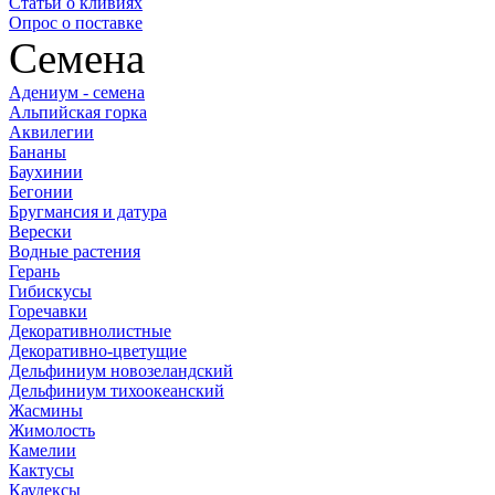
Статьи о кливиях
Опрос о поставке
Семена
Адениум - семена
Альпийская горка
Аквилегии
Бананы
Баухинии
Бегонии
Бругмансия и датура
Верески
Водные растения
Герань
Гибискусы
Горечавки
Декоративнолистные
Декоративно-цветущие
Дельфиниум новозеландский
Дельфиниум тихоокеанский
Жасмины
Жимолость
Камелии
Кактусы
Каудексы