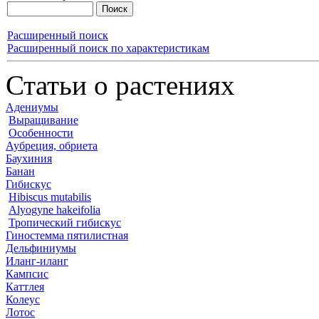
Расширенный поиск
Расширенный поиск по характеристикам
Статьи о растениях
Адениумы
Выращивание
Особенности
Аубреция, обриета
Баухиния
Банан
Гибискус
Hibiscus mutabilis
Alyogyne hakeifolia
Тропический гибискус
Гиностемма пятилистная
Дельфиниумы
Иланг-иланг
Кампсис
Каттлея
Колеус
Лотос