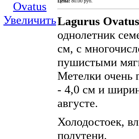
Цена:
80.00 руб.
Увеличить
Lagurus Ovatu
однолетник семе
см, с многочис
пушистыми мягк
Метелки очень 
- 4,0 см и ширин
августе.
Холодостоек, вл
полутени.