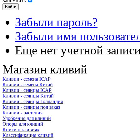
Запомнить
Забыли пароль?
Забыли имя пользовате
Еще нет учетной запис
Магазин кливий
Кливии - семена ЮАР
Кливии - семена Китай
Кливии - сеянцы ЮАР
Кливии - сеянцы Китай
Кливии - сеянцы Голландия
Кливии - сеянцы под заказ
Кливии - растения
Удобрения для кливий
Опоры для кливий
Книги о кливиях
Классификация кливий