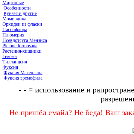
Миртовые
Особенности
Кунзея и другие
Момордика
Орхидеи из фласки
Пассифлора
Плюмерия
Псевдотсуга Мензиса
Pleione formosana
Растения-хищники
Текома
Тилландсия
Фуксия
Фуксия Магеллана
Фуксия эремофила
- - = использование и рапростране
разрешени
Не пришёл емайл? Не беда! Ваш зака