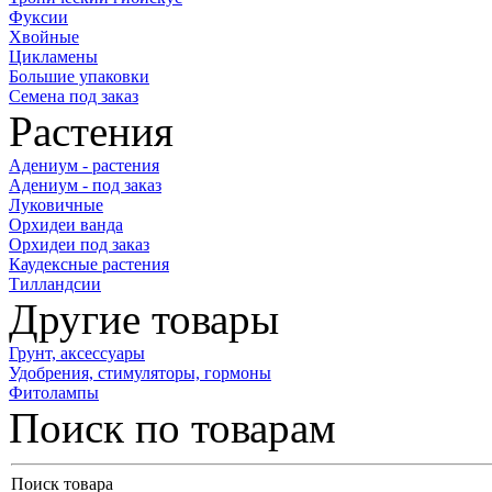
Фуксии
Хвойные
Цикламены
Большие упаковки
Семена под заказ
Растения
Адениум - растения
Адениум - под заказ
Луковичные
Орхидеи ванда
Орхидеи под заказ
Каудексные растения
Тилландсии
Другие товары
Грунт, аксессуары
Удобрения, стимуляторы, гормоны
Фитолампы
Поиск по товарам
Поиск товара