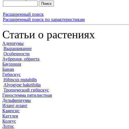
Расширенный поиск
Расширенный поиск по характеристикам
Статьи о растениях
Адениумы
Выращивание
Особенности
Аубреция, обриета
Баухиния
Банан
Гибискус
Hibiscus mutabilis
Alyogyne hakeifolia
Тропический гибискус
Гиностемма пятилистная
Дельфиниумы
Иланг-иланг
Кампсис
Каттлея
Колеус
Лотос