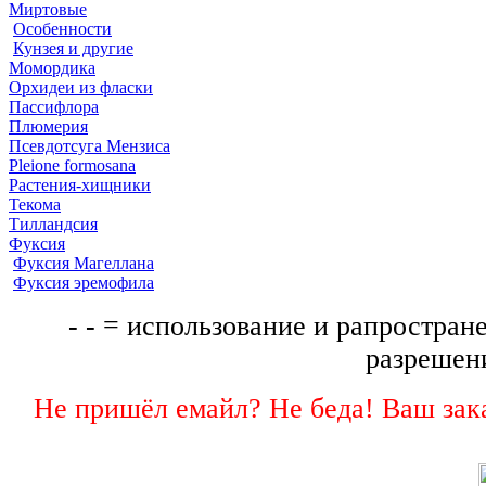
Миртовые
Особенности
Кунзея и другие
Момордика
Орхидеи из фласки
Пассифлора
Плюмерия
Псевдотсуга Мензиса
Pleione formosana
Растения-хищники
Текома
Тилландсия
Фуксия
Фуксия Магеллана
Фуксия эремофила
- - = использование и рапростране
разрешени
Не пришёл емайл? Не беда! Ваш зака