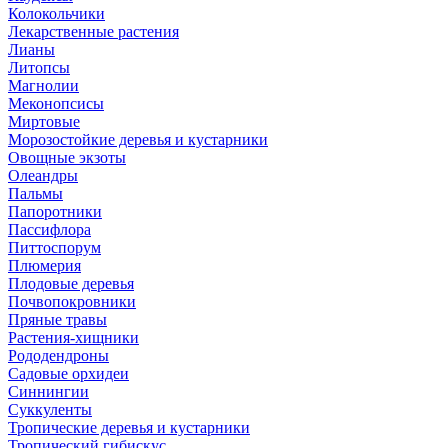
Колокольчики
Лекарственные растения
Лианы
Литопсы
Магнолии
Меконопсисы
Миртовые
Морозостойкие деревья и кустарники
Овощные экзоты
Олеандры
Пальмы
Папоротники
Пассифлора
Питтоспорум
Плюмерия
Плодовые деревья
Почвопокровники
Пряные травы
Растения-хищники
Рододендроны
Садовые орхидеи
Синнингии
Суккуленты
Тропические деревья и кустарники
Тропический гибискус