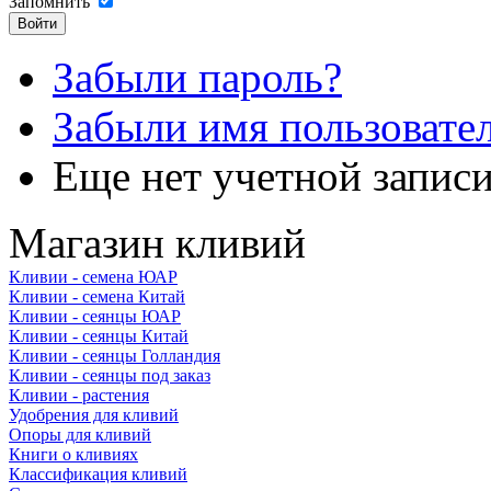
Запомнить
Забыли пароль?
Забыли имя пользовате
Еще нет учетной запис
Магазин кливий
Кливии - семена ЮАР
Кливии - семена Китай
Кливии - сеянцы ЮАР
Кливии - сеянцы Китай
Кливии - сеянцы Голландия
Кливии - сеянцы под заказ
Кливии - растения
Удобрения для кливий
Опоры для кливий
Книги о кливиях
Классификация кливий