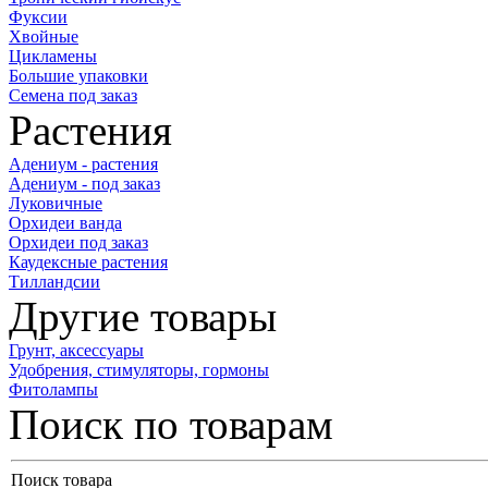
Фуксии
Хвойные
Цикламены
Большие упаковки
Семена под заказ
Растения
Адениум - растения
Адениум - под заказ
Луковичные
Орхидеи ванда
Орхидеи под заказ
Каудексные растения
Тилландсии
Другие товары
Грунт, аксессуары
Удобрения, стимуляторы, гормоны
Фитолампы
Поиск по товарам
Поиск товара