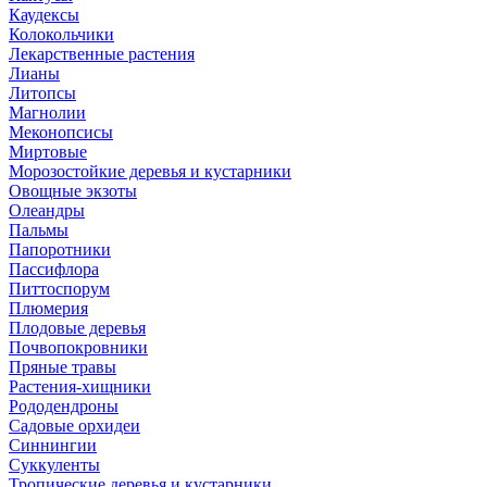
Каудексы
Колокольчики
Лекарственные растения
Лианы
Литопсы
Магнолии
Меконопсисы
Миртовые
Морозостойкие деревья и кустарники
Овощные экзоты
Олеандры
Пальмы
Папоротники
Пассифлора
Питтоспорум
Плюмерия
Плодовые деревья
Почвопокровники
Пряные травы
Растения-хищники
Рододендроны
Садовые орхидеи
Синнингии
Суккуленты
Тропические деревья и кустарники