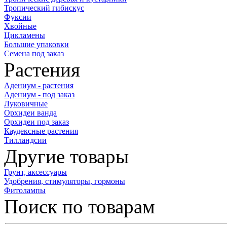
Тропический гибискус
Фуксии
Хвойные
Цикламены
Большие упаковки
Семена под заказ
Растения
Адениум - растения
Адениум - под заказ
Луковичные
Орхидеи ванда
Орхидеи под заказ
Каудексные растения
Тилландсии
Другие товары
Грунт, аксессуары
Удобрения, стимуляторы, гормоны
Фитолампы
Поиск по товарам