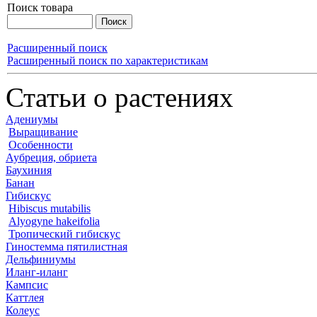
Поиск товара
Расширенный поиск
Расширенный поиск по характеристикам
Статьи о растениях
Адениумы
Выращивание
Особенности
Аубреция, обриета
Баухиния
Банан
Гибискус
Hibiscus mutabilis
Alyogyne hakeifolia
Тропический гибискус
Гиностемма пятилистная
Дельфиниумы
Иланг-иланг
Кампсис
Каттлея
Колеус