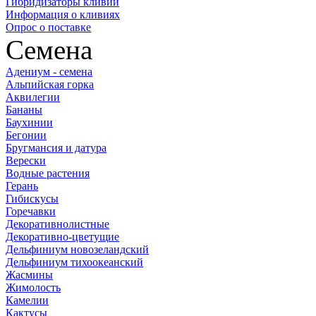
Гибридизаторы кливий
Информация о кливиях
Опрос о поставке
Семена
Адениум - семена
Альпийская горка
Аквилегии
Бананы
Баухинии
Бегонии
Бругмансия и датура
Верески
Водные растения
Герань
Гибискусы
Горечавки
Декоративнолистные
Декоративно-цветущие
Дельфиниум новозеландский
Дельфиниум тихоокеанский
Жасмины
Жимолость
Камелии
Кактусы