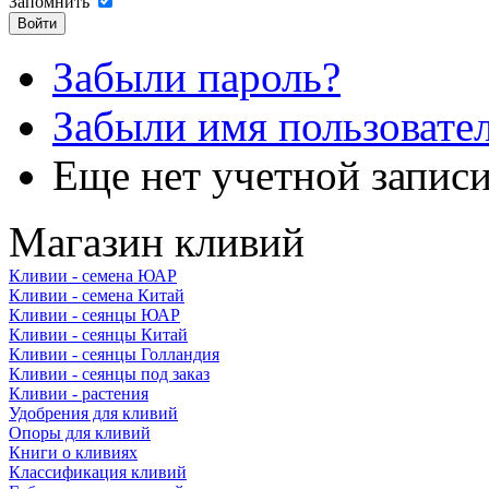
Запомнить
Забыли пароль?
Забыли имя пользовате
Еще нет учетной запис
Магазин кливий
Кливии - семена ЮАР
Кливии - семена Китай
Кливии - сеянцы ЮАР
Кливии - сеянцы Китай
Кливии - сеянцы Голландия
Кливии - сеянцы под заказ
Кливии - растения
Удобрения для кливий
Опоры для кливий
Книги о кливиях
Классификация кливий