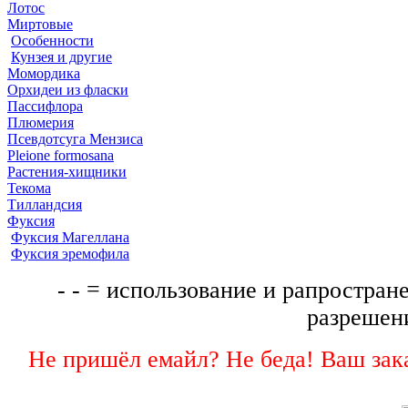
Лотос
Миртовые
Особенности
Кунзея и другие
Момордика
Орхидеи из фласки
Пассифлора
Плюмерия
Псевдотсуга Мензиса
Pleione formosana
Растения-хищники
Текома
Тилландсия
Фуксия
Фуксия Магеллана
Фуксия эремофила
- - = использование и рапростране
разрешени
Не пришёл емайл? Не беда! Ваш зака