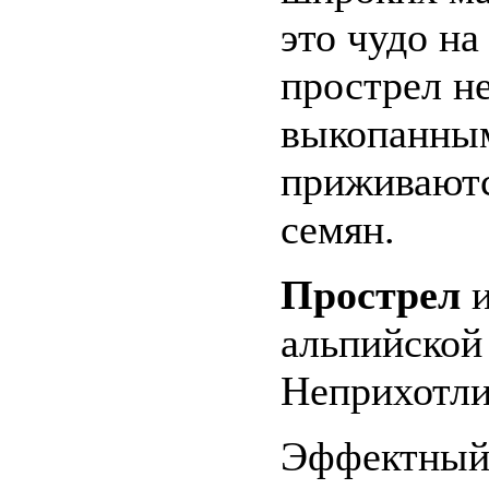
это чудо на
прострел н
выкопанным
приживаютс
семян.
Прострел
и
альпийской 
Неприхотлив
Эффектный 