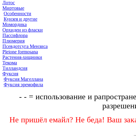
Лотос
Миртовые
Особенности
Кунзея и другие
Момордика
Орхидеи из фласки
Пассифлора
Плюмерия
Псевдотсуга Мензиса
Pleione formosana
Растения-хищники
Текома
Тилландсия
Фуксия
Фуксия Магеллана
Фуксия эремофила
- - = использование и рапростране
разрешени
Не пришёл емайл? Не беда! Ваш зака