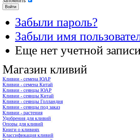
Запомнить
Забыли пароль?
Забыли имя пользовате
Еще нет учетной запис
Магазин кливий
Кливии - семена ЮАР
Кливии - семена Китай
Кливии - сеянцы ЮАР
Кливии - сеянцы Китай
Кливии - сеянцы Голландия
Кливии - сеянцы под заказ
Кливии - растения
Удобрения для кливий
Опоры для кливий
Книги о кливиях
Классификация кливий