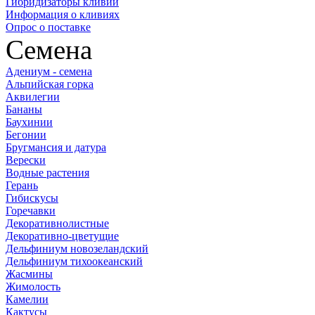
Гибридизаторы кливий
Информация о кливиях
Опрос о поставке
Семена
Адениум - семена
Альпийская горка
Аквилегии
Бананы
Баухинии
Бегонии
Бругмансия и датура
Верески
Водные растения
Герань
Гибискусы
Горечавки
Декоративнолистные
Декоративно-цветущие
Дельфиниум новозеландский
Дельфиниум тихоокеанский
Жасмины
Жимолость
Камелии
Кактусы