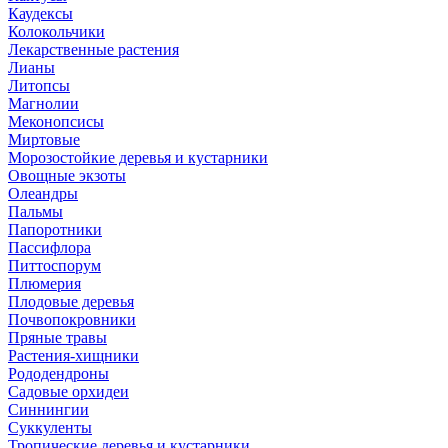
Каудексы
Колокольчики
Лекарственные растения
Лианы
Литопсы
Магнолии
Меконопсисы
Миртовые
Морозостойкие деревья и кустарники
Овощные экзоты
Олеандры
Пальмы
Папоротники
Пассифлора
Питтоспорум
Плюмерия
Плодовые деревья
Почвопокровники
Пряные травы
Растения-хищники
Рододендроны
Садовые орхидеи
Синнингии
Суккуленты
Тропические деревья и кустарники