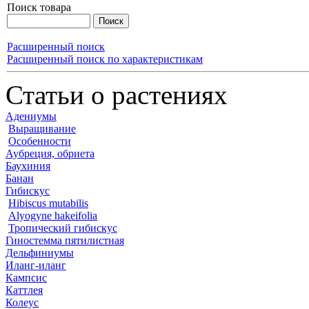
Поиск товара
Расширенный поиск
Расширенный поиск по характеристикам
Статьи о растениях
Адениумы
Выращивание
Особенности
Аубреция, обриета
Баухиния
Банан
Гибискус
Hibiscus mutabilis
Alyogyne hakeifolia
Тропический гибискус
Гиностемма пятилистная
Дельфиниумы
Иланг-иланг
Кампсис
Каттлея
Колеус