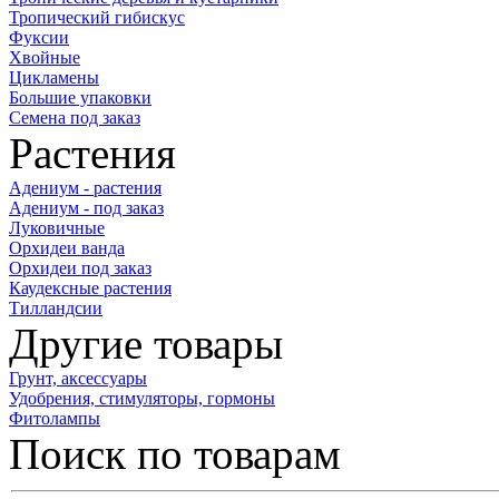
Тропический гибискус
Фуксии
Хвойные
Цикламены
Большие упаковки
Семена под заказ
Растения
Адениум - растения
Адениум - под заказ
Луковичные
Орхидеи ванда
Орхидеи под заказ
Каудексные растения
Тилландсии
Другие товары
Грунт, аксессуары
Удобрения, стимуляторы, гормоны
Фитолампы
Поиск по товарам