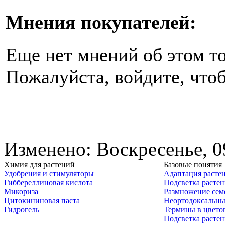
Мнения покупателей:
Еще нет мнений об этом то
Пожалуйста, войдите, чтоб
Изменено: Воскресенье, 0
Химия для растений
Базовые понятия
Удобрения и стимуляторы
Адаптация расте
Гиббереллиновая кислота
Подсветка расте
Микориза
Размножение сем
Цитокининовая паста
Неортодоксальны
Гидрогель
Термины в цвето
Подсветка расте