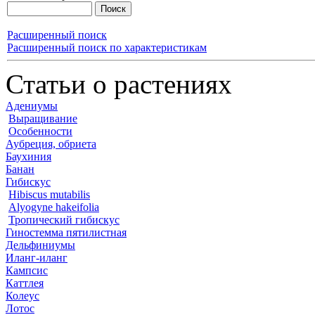
Расширенный поиск
Расширенный поиск по характеристикам
Статьи о растениях
Адениумы
Выращивание
Особенности
Аубреция, обриета
Баухиния
Банан
Гибискус
Hibiscus mutabilis
Alyogyne hakeifolia
Тропический гибискус
Гиностемма пятилистная
Дельфиниумы
Иланг-иланг
Кампсис
Каттлея
Колеус
Лотос