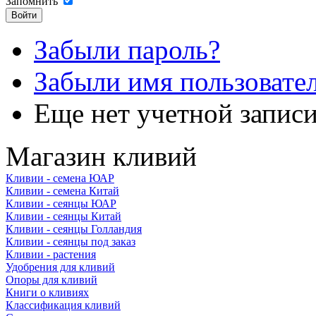
Запомнить
Забыли пароль?
Забыли имя пользовате
Еще нет учетной запис
Магазин кливий
Кливии - семена ЮАР
Кливии - семена Китай
Кливии - сеянцы ЮАР
Кливии - сеянцы Китай
Кливии - сеянцы Голландия
Кливии - сеянцы под заказ
Кливии - растения
Удобрения для кливий
Опоры для кливий
Книги о кливиях
Классификация кливий