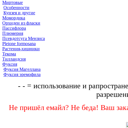
Миртовые
Особенности
Кунзея и другие
Момордика
Орхидеи из фласки
Пассифлора
Плюмерия
Псевдотсуга Мензиса
Pleione formosana
Растения-хищники
Текома
Тилландсия
Фуксия
Фуксия Магеллана
Фуксия эремофила
- - = использование и рапростране
разрешени
Не пришёл емайл? Не беда! Ваш зака