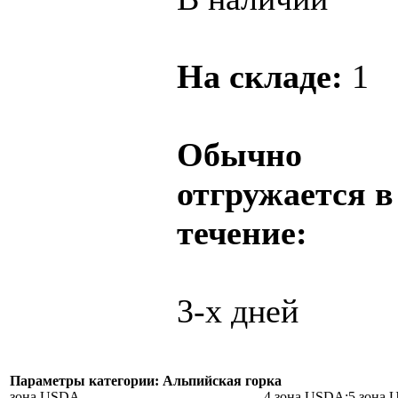
На складе:
1
Обычно
отгружается в
течение:
3-х дней
Параметры категории: Альпийская горка
зона USDA
4 зона USDA;5 зона