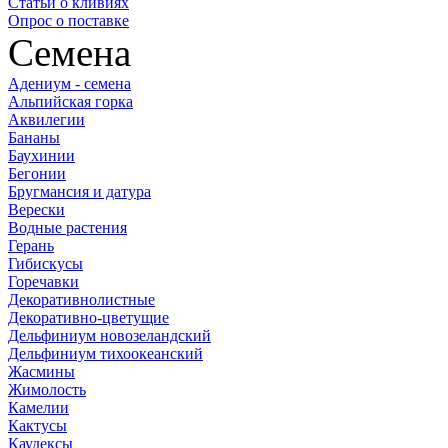
Статьи о кливиях
Опрос о поставке
Семена
Адениум - семена
Альпийская горка
Аквилегии
Бананы
Баухинии
Бегонии
Бругмансия и датура
Верески
Водные растения
Герань
Гибискусы
Горечавки
Декоративнолистные
Декоративно-цветущие
Дельфиниум новозеландский
Дельфиниум тихоокеанский
Жасмины
Жимолость
Камелии
Кактусы
Каудексы