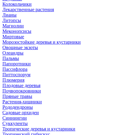
Колокольчики
Лекарственные растения
Лианы
Литопсы
Магнолии
Меконопсисы
Миртовые
Морозостойкие деревья и кустарники
Овощные экзоты
Олеандры
Пальмы
Папоротники
Пассифлора
Питтоспорум
Плюмерия
Плодовые деревья
Почвопокровники
Пряные травы
Растения-хищники
Рододендроны
Садовые орхидеи
Синнингии
Суккуленты
Тропические деревья и кустарники
Тропический гибискус