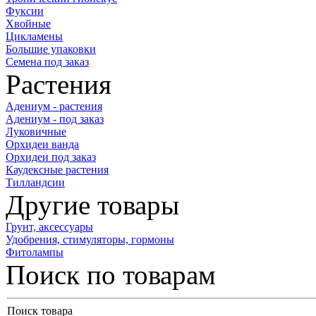
Фуксии
Хвойные
Цикламены
Большие упаковки
Семена под заказ
Растения
Адениум - растения
Адениум - под заказ
Луковичные
Орхидеи ванда
Орхидеи под заказ
Каудексные растения
Тилландсии
Другие товары
Грунт, аксессуары
Удобрения, стимуляторы, гормоны
Фитолампы
Поиск по товарам
Поиск товара