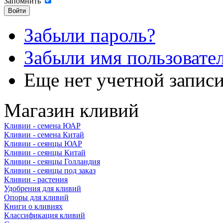
Запомнить
Забыли пароль?
Забыли имя пользовате
Еще нет учетной запис
Магазин кливий
Кливии - семена ЮАР
Кливии - семена Китай
Кливии - сеянцы ЮАР
Кливии - сеянцы Китай
Кливии - сеянцы Голландия
Кливии - сеянцы под заказ
Кливии - растения
Удобрения для кливий
Опоры для кливий
Книги о кливиях
Классификация кливий