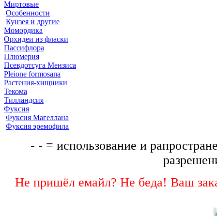
Миртовые
Особенности
Кунзея и другие
Момордика
Орхидеи из фласки
Пассифлора
Плюмерия
Псевдотсуга Мензиса
Pleione formosana
Растения-хищники
Текома
Тилландсия
Фуксия
Фуксия Магеллана
Фуксия эремофила
- - = использование и рапростране
разрешени
Не пришёл емайл? Не беда! Ваш зака