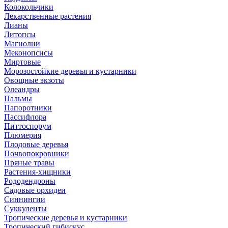
Колокольчики
Лекарственные растения
Лианы
Литопсы
Магнолии
Меконопсисы
Миртовые
Морозостойкие деревья и кустарники
Овощные экзоты
Олеандры
Пальмы
Папоротники
Пассифлора
Питтоспорум
Плюмерия
Плодовые деревья
Почвопокровники
Пряные травы
Растения-хищники
Рододендроны
Садовые орхидеи
Синнингии
Суккуленты
Тропические деревья и кустарники
Тропический гибискус