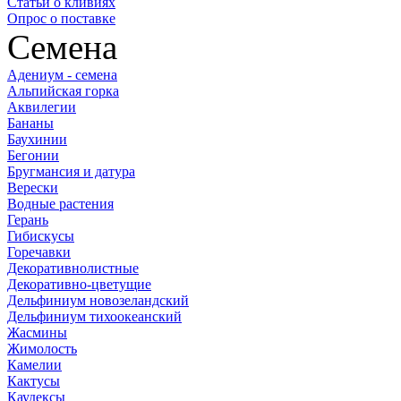
Статьи о кливиях
Опрос о поставке
Семена
Адениум - семена
Альпийская горка
Аквилегии
Бананы
Баухинии
Бегонии
Бругмансия и датура
Верески
Водные растения
Герань
Гибискусы
Горечавки
Декоративнолистные
Декоративно-цветущие
Дельфиниум новозеландский
Дельфиниум тихоокеанский
Жасмины
Жимолость
Камелии
Кактусы
Каудексы