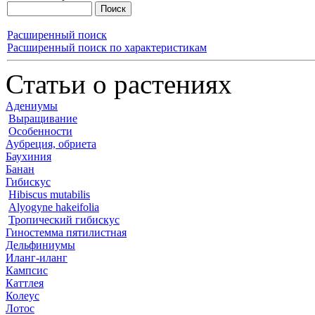
Расширенный поиск
Расширенный поиск по характеристикам
Статьи о растениях
Адениумы
Выращивание
Особенности
Аубреция, обриета
Баухиния
Банан
Гибискус
Hibiscus mutabilis
Alyogyne hakeifolia
Тропический гибискус
Гиностемма пятилистная
Дельфиниумы
Иланг-иланг
Кампсис
Каттлея
Колеус
Лотос