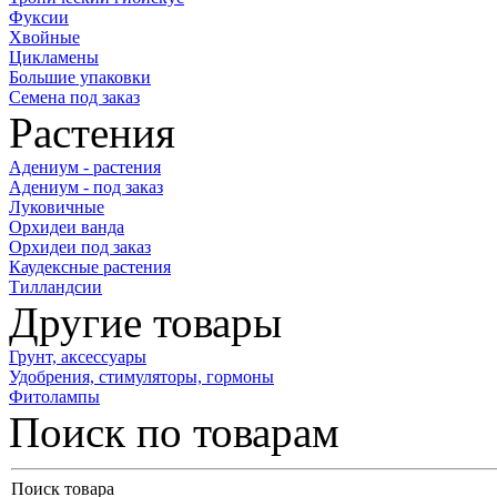
Фуксии
Хвойные
Цикламены
Большие упаковки
Семена под заказ
Растения
Адениум - растения
Адениум - под заказ
Луковичные
Орхидеи ванда
Орхидеи под заказ
Каудексные растения
Тилландсии
Другие товары
Грунт, аксессуары
Удобрения, стимуляторы, гормоны
Фитолампы
Поиск по товарам
Поиск товара