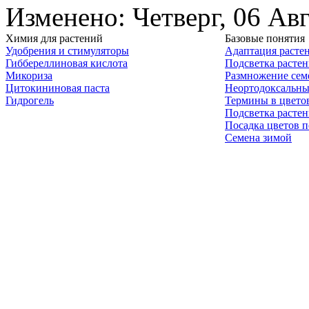
Изменено: Четверг, 06 Ав
Химия для растений
Базовые понятия
Удобрения и стимуляторы
Адаптация расте
Гиббереллиновая кислота
Подсветка расте
Микориза
Размножение сем
Цитокининовая паста
Неортодоксальны
Гидрогель
Термины в цвето
Подсветка расте
Посадка цветов п
Семена зимой