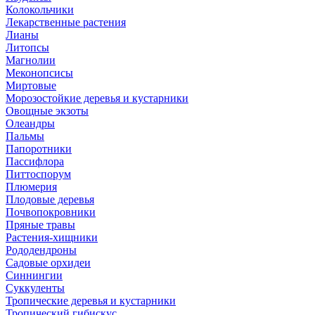
Колокольчики
Лекарственные растения
Лианы
Литопсы
Магнолии
Меконопсисы
Миртовые
Морозостойкие деревья и кустарники
Овощные экзоты
Олеандры
Пальмы
Папоротники
Пассифлора
Питтоспорум
Плюмерия
Плодовые деревья
Почвопокровники
Пряные травы
Растения-хищники
Рододендроны
Садовые орхидеи
Синнингии
Суккуленты
Тропические деревья и кустарники
Тропический гибискус