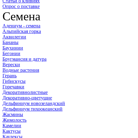
Статьи о кливиях
Опрос о поставке
Семена
Адениум - семена
Альпийская горка
Аквилегии
Бананы
Баухинии
Бегонии
Бругмансия и датура
Верески
Водные растения
Герань
Гибискусы
Горечавки
Декоративнолистные
Декоративно-цветущие
Дельфиниум новозеландский
Дельфиниум тихоокеанский
Жасмины
Жимолость
Камелии
Кактусы
Каудексы