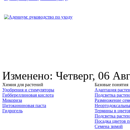
Изменено: Четверг, 06 Ав
Химия для растений
Базовые понятия
Удобрения и стимуляторы
Адаптация расте
Гиббереллиновая кислота
Подсветка расте
Микориза
Размножение сем
Цитокининовая паста
Неортодоксальны
Гидрогель
Термины в цвето
Подсветка расте
Посадка цветов п
Семена зимой