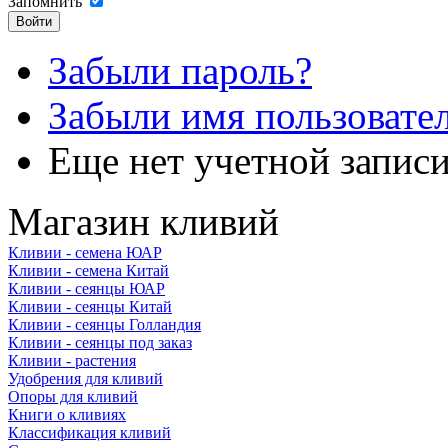
Запомнить
Забыли пароль?
Забыли имя пользовате
Еще нет учетной запис
Магазин кливий
Кливии - семена ЮАР
Кливии - семена Китай
Кливии - сеянцы ЮАР
Кливии - сеянцы Китай
Кливии - сеянцы Голландия
Кливии - сеянцы под заказ
Кливии - растения
Удобрения для кливий
Опоры для кливий
Книги о кливиях
Классификация кливий