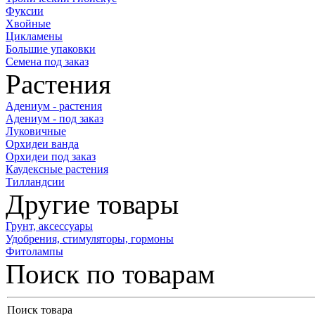
Фуксии
Хвойные
Цикламены
Большие упаковки
Семена под заказ
Растения
Адениум - растения
Адениум - под заказ
Луковичные
Орхидеи ванда
Орхидеи под заказ
Каудексные растения
Тилландсии
Другие товары
Грунт, аксессуары
Удобрения, стимуляторы, гормоны
Фитолампы
Поиск по товарам
Поиск товара