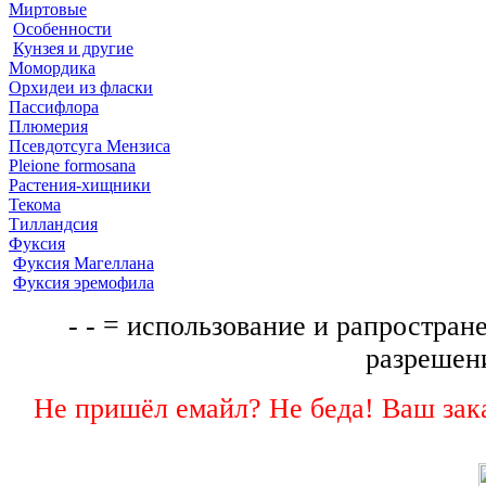
Миртовые
Особенности
Кунзея и другие
Момордика
Орхидеи из фласки
Пассифлора
Плюмерия
Псевдотсуга Мензиса
Pleione formosana
Растения-хищники
Текома
Тилландсия
Фуксия
Фуксия Магеллана
Фуксия эремофила
- - = использование и рапростране
разрешени
Не пришёл емайл? Не беда! Ваш зака