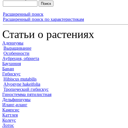
Расширенный поиск
Расширенный поиск по характеристикам
Статьи о растениях
Адениумы
Выращивание
Особенности
Аубреция, обриета
Баухиния
Банан
Гибискус
Hibiscus mutabilis
Alyogyne hakeifolia
Тропический гибискус
Гиностемма пятилистная
Дельфиниумы
Иланг-иланг
Кампсис
Каттлея
Колеус
Лотос