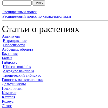
Расширенный поиск
Расширенный поиск по характеристикам
Статьи о растениях
Адениумы
Выращивание
Особенности
Аубреция, обриета
Баухиния
Банан
Гибискус
Hibiscus mutabilis
Alyogyne hakeifolia
Тропический гибискус
Гиностемма пятилистная
Дельфиниумы
Иланг-иланг
Кампсис
Каттлея
Колеус
Лотос