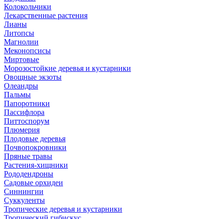
Колокольчики
Лекарственные растения
Лианы
Литопсы
Магнолии
Меконопсисы
Миртовые
Морозостойкие деревья и кустарники
Овощные экзоты
Олеандры
Пальмы
Папоротники
Пассифлора
Питтоспорум
Плюмерия
Плодовые деревья
Почвопокровники
Пряные травы
Растения-хищники
Рододендроны
Садовые орхидеи
Синнингии
Суккуленты
Тропические деревья и кустарники
Тропический гибискус