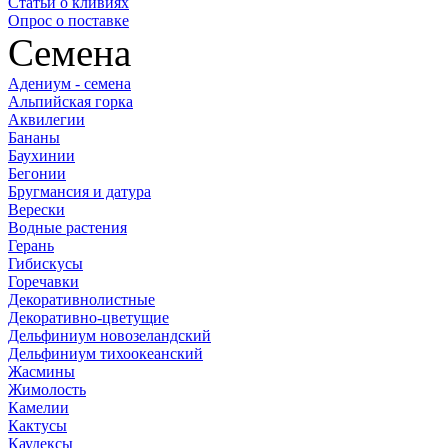
Статьи о кливиях
Опрос о поставке
Семена
Адениум - семена
Альпийская горка
Аквилегии
Бананы
Баухинии
Бегонии
Бругмансия и датура
Верески
Водные растения
Герань
Гибискусы
Горечавки
Декоративнолистные
Декоративно-цветущие
Дельфиниум новозеландский
Дельфиниум тихоокеанский
Жасмины
Жимолость
Камелии
Кактусы
Каудексы