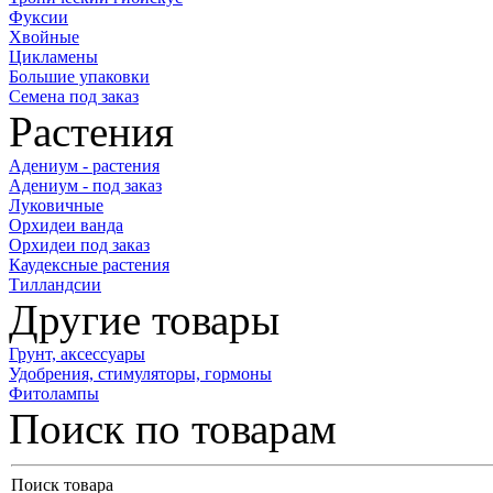
Фуксии
Хвойные
Цикламены
Большие упаковки
Семена под заказ
Растения
Адениум - растения
Адениум - под заказ
Луковичные
Орхидеи ванда
Орхидеи под заказ
Каудексные растения
Тилландсии
Другие товары
Грунт, аксессуары
Удобрения, стимуляторы, гормоны
Фитолампы
Поиск по товарам
Поиск товара