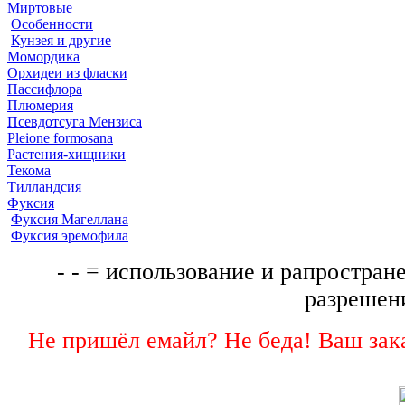
Миртовые
Особенности
Кунзея и другие
Момордика
Орхидеи из фласки
Пассифлора
Плюмерия
Псевдотсуга Мензиса
Pleione formosana
Растения-хищники
Текома
Тилландсия
Фуксия
Фуксия Магеллана
Фуксия эремофила
- - = использование и рапростране
разрешени
Не пришёл емайл? Не беда! Ваш зака