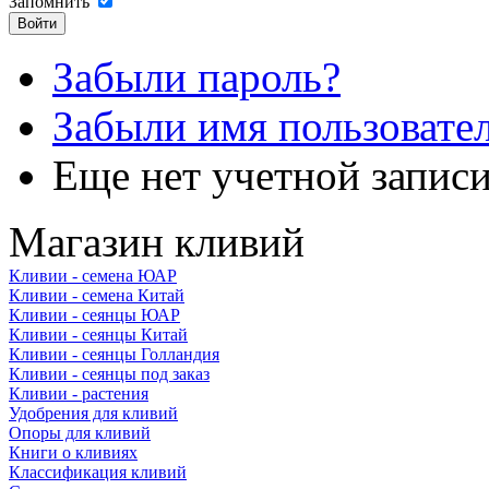
Запомнить
Забыли пароль?
Забыли имя пользовате
Еще нет учетной запис
Магазин кливий
Кливии - семена ЮАР
Кливии - семена Китай
Кливии - сеянцы ЮАР
Кливии - сеянцы Китай
Кливии - сеянцы Голландия
Кливии - сеянцы под заказ
Кливии - растения
Удобрения для кливий
Опоры для кливий
Книги о кливиях
Классификация кливий