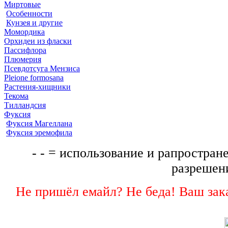
Миртовые
Особенности
Кунзея и другие
Момордика
Орхидеи из фласки
Пассифлора
Плюмерия
Псевдотсуга Мензиса
Pleione formosana
Растения-хищники
Текома
Тилландсия
Фуксия
Фуксия Магеллана
Фуксия эремофила
- - = использование и рапростране
разрешени
Не пришёл емайл? Не беда! Ваш зака