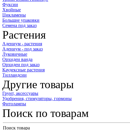
Фуксии
Хвойные
Цикламены
Большие упаковки
Семена под заказ
Растения
Адениум - растения
Адениум - под заказ
Луковичные
Орхидеи ванда
Орхидеи под заказ
Каудексные растения
Тилландсии
Другие товары
Грунт, аксессуары
Удобрения, стимуляторы, гормоны
Фитолампы
Поиск по товарам
Поиск товара