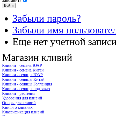
Запомнить
Забыли пароль?
Забыли имя пользовате
Еще нет учетной запис
Магазин кливий
Кливии - семена ЮАР
Кливии - семена Китай
Кливии - сеянцы ЮАР
Кливии - сеянцы Китай
Кливии - сеянцы Голландия
Кливии - сеянцы под заказ
Кливии - растения
Удобрения для кливий
Опоры для кливий
Книги о кливиях
Классификация кливий