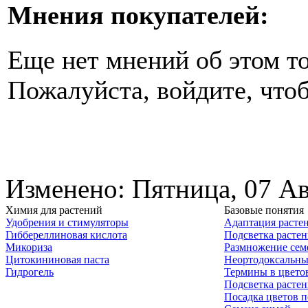
Мнения покупателей:
Еще нет мнений об этом то
Пожалуйста, войдите, чтоб
Изменено: Пятница, 07 Ав
Химия для растений
Базовые понятия
Удобрения и стимуляторы
Адаптация расте
Гиббереллиновая кислота
Подсветка расте
Микориза
Размножение сем
Цитокининовая паста
Неортодоксальны
Гидрогель
Термины в цвето
Подсветка расте
Посадка цветов п