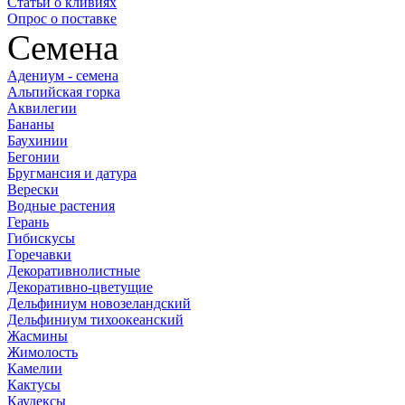
Статьи о кливиях
Опрос о поставке
Семена
Адениум - семена
Альпийская горка
Аквилегии
Бананы
Баухинии
Бегонии
Бругмансия и датура
Верески
Водные растения
Герань
Гибискусы
Горечавки
Декоративнолистные
Декоративно-цветущие
Дельфиниум новозеландский
Дельфиниум тихоокеанский
Жасмины
Жимолость
Камелии
Кактусы
Каудексы