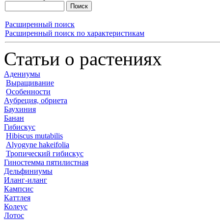
Расширенный поиск
Расширенный поиск по характеристикам
Статьи о растениях
Адениумы
Выращивание
Особенности
Аубреция, обриета
Баухиния
Банан
Гибискус
Hibiscus mutabilis
Alyogyne hakeifolia
Тропический гибискус
Гиностемма пятилистная
Дельфиниумы
Иланг-иланг
Кампсис
Каттлея
Колеус
Лотос