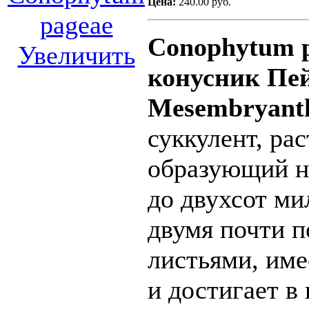
Цена:
240.00 руб.
Conophytum 
Увеличить
конусник Пей
Mesembryant
суккулент, ра
образующий н
до двухсот ми
двумя почти 
листьями, име
и достигает в