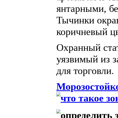
янтарными, бе
Тычинки окр
коричневый цв
Охранный стат
уязвимый из з
для торговли.
Морозостойко