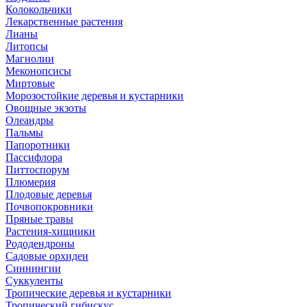
Колокольчики
Лекарственные растения
Лианы
Литопсы
Магнолии
Меконопсисы
Миртовые
Морозостойкие деревья и кустарники
Овощные экзоты
Олеандры
Пальмы
Папоротники
Пассифлора
Питтоспорум
Плюмерия
Плодовые деревья
Почвопокровники
Пряные травы
Растения-хищники
Рододендроны
Садовые орхидеи
Синнингии
Суккуленты
Тропические деревья и кустарники
Тропический гибискус