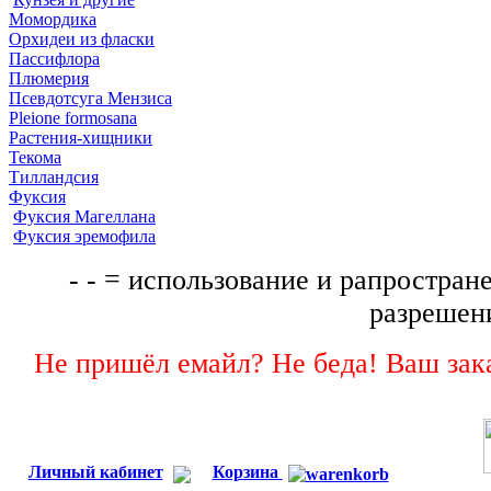
Момордика
Орхидеи из фласки
Пассифлора
Плюмерия
Псевдотсуга Мензиса
Pleione formosana
Растения-хищники
Текома
Тилландсия
Фуксия
Фуксия Магеллана
Фуксия эремофила
- - = использование и рапростране
разрешени
Не пришёл емайл? Не беда! Ваш зака
Личный кабинет
Корзина