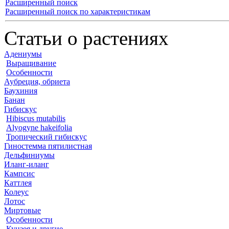
Расширенный поиск
Расширенный поиск по характеристикам
Статьи о растениях
Адениумы
Выращивание
Особенности
Аубреция, обриета
Баухиния
Банан
Гибискус
Hibiscus mutabilis
Alyogyne hakeifolia
Тропический гибискус
Гиностемма пятилистная
Дельфиниумы
Иланг-иланг
Кампсис
Каттлея
Колеус
Лотос
Миртовые
Особенности
Кунзея и другие