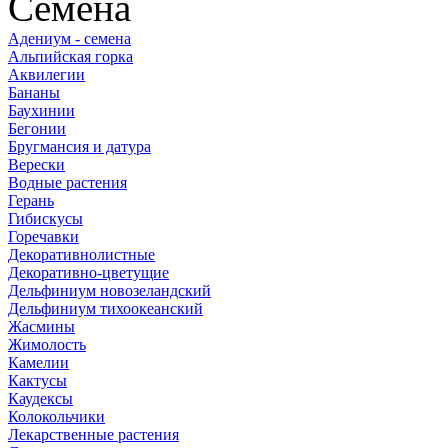
Семена
Адениум - семена
Альпийская горка
Аквилегии
Бананы
Баухинии
Бегонии
Бругмансия и датура
Верески
Водные растения
Герань
Гибискусы
Горечавки
Декоративнолистные
Декоративно-цветущие
Дельфиниум новозеландский
Дельфиниум тихоокеанский
Жасмины
Жимолость
Камелии
Кактусы
Каудексы
Колокольчики
Лекарственные растения