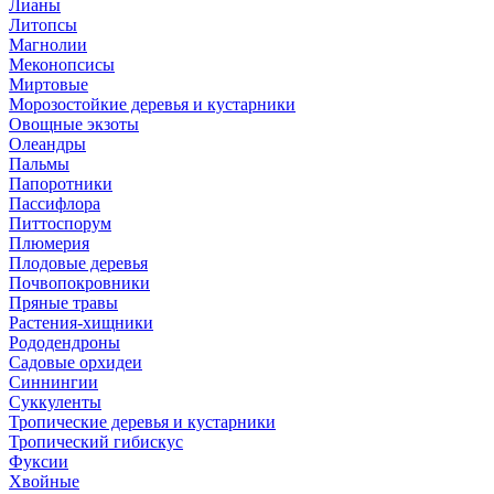
Лианы
Литопсы
Магнолии
Меконопсисы
Миртовые
Морозостойкие деревья и кустарники
Овощные экзоты
Олеандры
Пальмы
Папоротники
Пассифлора
Питтоспорум
Плюмерия
Плодовые деревья
Почвопокровники
Пряные травы
Растения-хищники
Рододендроны
Садовые орхидеи
Синнингии
Суккуленты
Тропические деревья и кустарники
Тропический гибискус
Фуксии
Хвойные