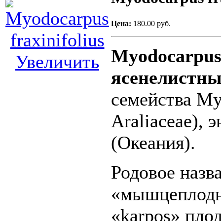
Цена:
180.00 руб.
Myodocarpus 
Увеличить
ясенелистны
семейства My
Araliaceae),
(Океания).
Родовое назв
«мышцеплодни
«karpos» плод