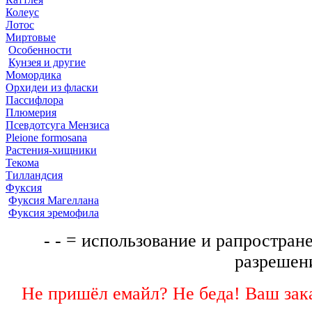
Колеус
Лотос
Миртовые
Особенности
Кунзея и другие
Момордика
Орхидеи из фласки
Пассифлора
Плюмерия
Псевдотсуга Мензиса
Pleione formosana
Растения-хищники
Текома
Тилландсия
Фуксия
Фуксия Магеллана
Фуксия эремофила
- - = использование и рапростране
разрешени
Не пришёл емайл? Не беда! Ваш зака