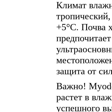
Климат влажн
тропический,
+5°C. Почва 
предпочитает
ультраосновн
местоположен
защита от си
Важно! Myodoc
растет в вла
успешного в