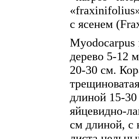
«fraxinifoliu
с ясенем (Fra
Myodocarpus f
дерево 5-12 м
20-30 см. Кор
трещиноватая
длиной 15-30
яйцевидно-ла
см длиной, с
листа цельны