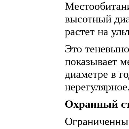
Местообитани
высотный диа
растет на ул
Это теневыно
показывает м
диаметре в г
нерегулярное
Охранный ст
Ограниченный