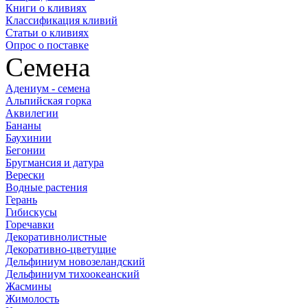
Книги о кливиях
Классификация кливий
Статьи о кливиях
Опрос о поставке
Семена
Адениум - семена
Альпийская горка
Аквилегии
Бананы
Баухинии
Бегонии
Бругмансия и датура
Верески
Водные растения
Герань
Гибискусы
Горечавки
Декоративнолистные
Декоративно-цветущие
Дельфиниум новозеландский
Дельфиниум тихоокеанский
Жасмины
Жимолость