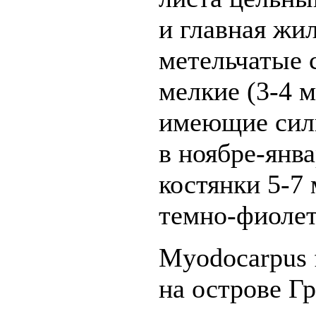
и главная жи
метельчатые 
мелкие (3-4 м
имеющие сил
в ноябре-янв
костянки 5-7
темно-фиолет
Myodocarpus f
на острове Г