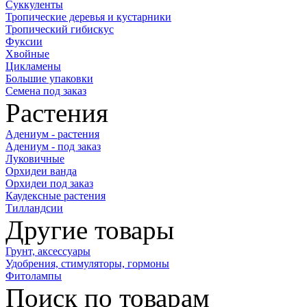
Суккуленты
Тропические деревья и кустарники
Тропический гибискус
Фуксии
Хвойные
Цикламены
Большие упаковки
Семена под заказ
Растения
Адениум - растения
Адениум - под заказ
Луковичные
Орхидеи ванда
Орхидеи под заказ
Каудексные растения
Тилландсии
Другие товары
Грунт, аксессуары
Удобрения, стимуляторы, гормоны
Фитолампы
Поиск по товарам