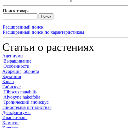
Поиск товара
Расширенный поиск
Расширенный поиск по характеристикам
Статьи о растениях
Адениумы
Выращивание
Особенности
Аубреция, обриета
Баухиния
Банан
Гибискус
Hibiscus mutabilis
Alyogyne hakeifolia
Тропический гибискус
Гиностемма пятилистная
Дельфиниумы
Иланг-иланг
Кампсис
Каттлея