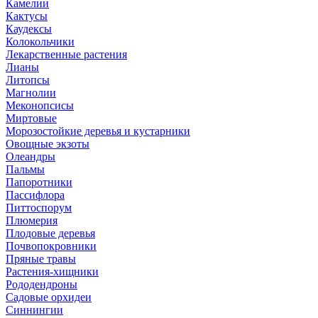
Камелии
Кактусы
Каудексы
Колокольчики
Лекарственные растения
Лианы
Литопсы
Магнолии
Меконопсисы
Миртовые
Морозостойкие деревья и кустарники
Овощные экзоты
Олеандры
Пальмы
Папоротники
Пассифлора
Питтоспорум
Плюмерия
Плодовые деревья
Почвопокровники
Пряные травы
Растения-хищники
Рододендроны
Садовые орхидеи
Синнингии