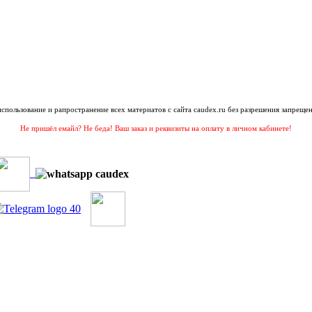
 использование и рапространение всех материатов с сайта caudex.ru без разрешения запрещен
Не пришёл емайл? Не беда! Ваш заказ и реквизиты на оплату в личном кабинете!