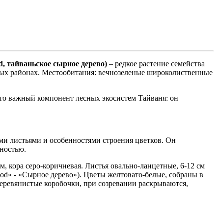
, тайваньское сырное дерево)
– редкое растение семейства
ерных районах. Местообитания: вечнозеленые широколиственные
 Это важный компонент лесных экосистем Тайваня: он
ными листьями и особенностями строения цветков. Он
нностью.
см, кора серо-коричневая. Листья овально-ланцетные, 6-12 см
d» - «Сырное дерево»). Цветы желтовато-белые, собраны в
еревянистые коробочки, при созревании раскрываются,