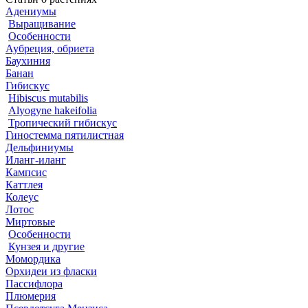
Адениумы
Выращивание
Особенности
Аубреция, обриета
Баухиния
Банан
Гибискус
Hibiscus mutabilis
Alyogyne hakeifolia
Тропический гибискус
Гиностемма пятилистная
Дельфиниумы
Иланг-иланг
Кампсис
Каттлея
Колеус
Лотос
Миртовые
Особенности
Кунзея и другие
Момордика
Орхидеи из фласки
Пассифлора
Плюмерия