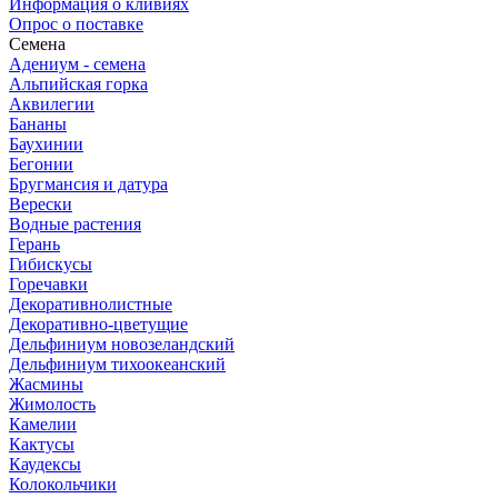
Информация о кливиях
Опрос о поставке
Семена
Адениум - семена
Альпийская горка
Аквилегии
Бананы
Баухинии
Бегонии
Бругмансия и датура
Верески
Водные растения
Герань
Гибискусы
Горечавки
Декоративнолистные
Декоративно-цветущие
Дельфиниум новозеландский
Дельфиниум тихоокеанский
Жасмины
Жимолость
Камелии
Кактусы
Каудексы
Колокольчики