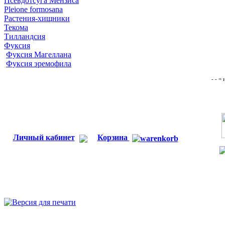
Псевдотсуга Мензиса
Pleione formosana
Растения-хищники
Текома
Тилландсия
Фуксия
Фуксия Магеллана
Фуксия эремофила
- - =
Личный кабинет
Корзина