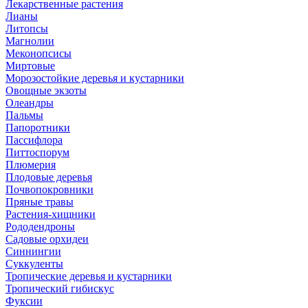
Лекарственные растения
Лианы
Литопсы
Магнолии
Меконопсисы
Миртовые
Морозостойкие деревья и кустарники
Овощные экзоты
Олеандры
Пальмы
Папоротники
Пассифлора
Питтоспорум
Плюмерия
Плодовые деревья
Почвопокровники
Пряные травы
Растения-хищники
Рододендроны
Садовые орхидеи
Синнингии
Суккуленты
Тропические деревья и кустарники
Тропический гибискус
Фуксии