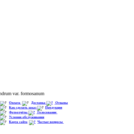
ndrum var. formosanum
Оплата
Доставка
Отзывы
Как сделать заказ
Продукция
Фотоотчёты
Голосование
Условия обслуживания
Карта сайта
Частые вопросы