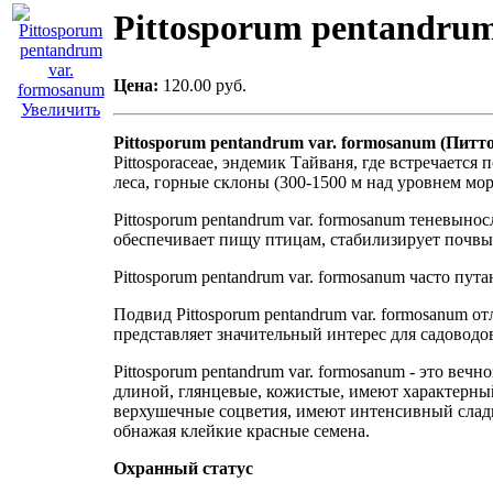
Pittosporum pentandrum
Цена:
120.00 руб.
Увеличить
Pittosporum pentandrum var. formosanum (Пит
Pittosporaceae, эндемик Тайваня, где встречает
леса, горные склоны (300-1500 м над уровнем моря
Pittosporum pentandrum var. formosanum теневын
обеспечивает пищу птицам, стабилизирует почвы 
Pittosporum pentandrum var. formosanum часто пута
Подвид Pittosporum pentandrum var. formosanum о
представляет значительный интерес для садоводов
Pittosporum pentandrum var. formosanum - это веч
длиной, глянцевые, кожистые, имеют характерны
верхушечные соцветия, имеют интенсивный сладк
обнажая клейкие красные семена.
Охранный статус