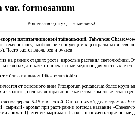
 var. formosanum
Количество {штук} в упаковке:2
тоспорум пятитычинковый тайваньский, Taiwanese Cheesewood
ся по всему острову, наибольшие популяции в центральных и сев
). Часто растет вдоль рек и ручьев.
ослив на ранних стадиях роста, взрослые растения светолюбивы.
на склонах, а также это прекрасный медонос для местных пчел.
ют с близким видом Pittosporum tobira.
тличается от основного вида Pittosporum pentandrum более круп
 и экологов, сочетая декоративные качества с экологической це
нозеленое дерево 5-15 м высотой. Ствол прямой, диаметром до 30 
й «сырный» аромат при растирании (отсюда название «Cheesewoo
ий аромат. Цветение: март-май. Плоды: оранжево-коричневые д