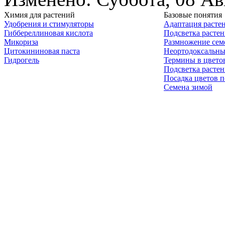
Химия для растений
Базовые понятия
Удобрения и стимуляторы
Адаптация расте
Гиббереллиновая кислота
Подсветка расте
Микориза
Размножение сем
Цитокининовая паста
Неортодоксальны
Гидрогель
Термины в цвето
Подсветка расте
Посадка цветов п
Семена зимой