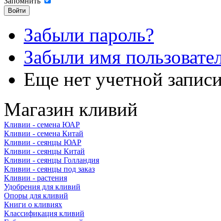
Запомнить
Забыли пароль?
Забыли имя пользовате
Еще нет учетной запис
Магазин кливий
Кливии - семена ЮАР
Кливии - семена Китай
Кливии - сеянцы ЮАР
Кливии - сеянцы Китай
Кливии - сеянцы Голландия
Кливии - сеянцы под заказ
Кливии - растения
Удобрения для кливий
Опоры для кливий
Книги о кливиях
Классификация кливий