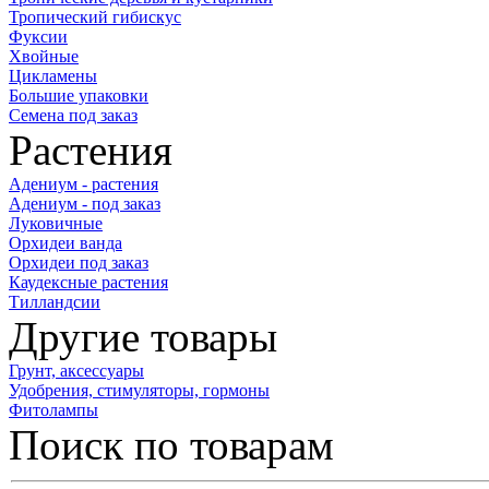
Тропический гибискус
Фуксии
Хвойные
Цикламены
Большие упаковки
Семена под заказ
Растения
Адениум - растения
Адениум - под заказ
Луковичные
Орхидеи ванда
Орхидеи под заказ
Каудексные растения
Тилландсии
Другие товары
Грунт, аксессуары
Удобрения, стимуляторы, гормоны
Фитолампы
Поиск по товарам