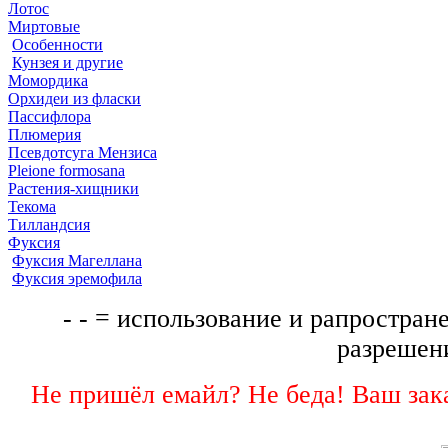
Лотос
Миртовые
Особенности
Кунзея и другие
Момордика
Орхидеи из фласки
Пассифлора
Плюмерия
Псевдотсуга Мензиса
Pleione formosana
Растения-хищники
Текома
Тилландсия
Фуксия
Фуксия Магеллана
Фуксия эремофила
- - = использование и рапростране
разрешени
Не пришёл емайл? Не беда! Ваш зака