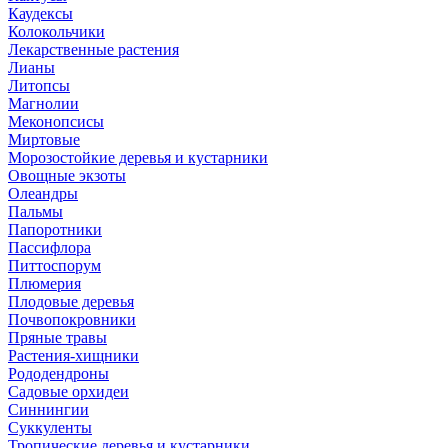
Каудексы
Колокольчики
Лекарственные растения
Лианы
Литопсы
Магнолии
Меконопсисы
Миртовые
Морозостойкие деревья и кустарники
Овощные экзоты
Олеандры
Пальмы
Папоротники
Пассифлора
Питтоспорум
Плюмерия
Плодовые деревья
Почвопокровники
Пряные травы
Растения-хищники
Рододендроны
Садовые орхидеи
Синнингии
Суккуленты
Тропические деревья и кустарники