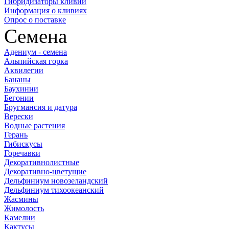
Гибридизаторы кливий
Информация о кливиях
Опрос о поставке
Семена
Адениум - семена
Альпийская горка
Аквилегии
Бананы
Баухинии
Бегонии
Бругмансия и датура
Верески
Водные растения
Герань
Гибискусы
Горечавки
Декоративнолистные
Декоративно-цветущие
Дельфиниум новозеландский
Дельфиниум тихоокеанский
Жасмины
Жимолость
Камелии
Кактусы