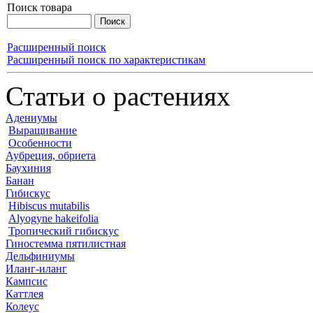
Поиск товара
Расширенный поиск
Расширенный поиск по характеристикам
Статьи о растениях
Адениумы
Выращивание
Особенности
Аубреция, обриета
Баухиния
Банан
Гибискус
Hibiscus mutabilis
Alyogyne hakeifolia
Тропический гибискус
Гиностемма пятилистная
Дельфиниумы
Иланг-иланг
Кампсис
Каттлея
Колеус