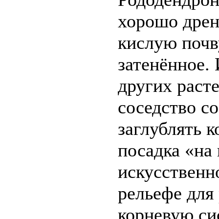
хорошо дрен
кислую почв
затенённое.
других раст
соседство со
заглублять 
посадка «на 
искусственн
рельефе для
корневую си