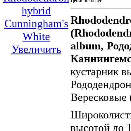
Цена:
90.00 руб.
Rhododendr
(
Rhododend
album,
Родо
Увеличить
Каннингемс
кустарник вы
Рододендрон
Вересковые (
Широколист
высотой до 1