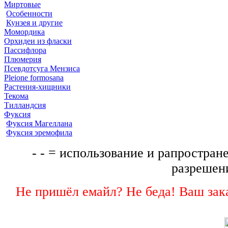
Миртовые
Особенности
Кунзея и другие
Момордика
Орхидеи из фласки
Пассифлора
Плюмерия
Псевдотсуга Мензиса
Pleione formosana
Растения-хищники
Текома
Тилландсия
Фуксия
Фуксия Магеллана
Фуксия эремофила
- - = использование и рапростране
разрешени
Не пришёл емайл? Не беда! Ваш зака