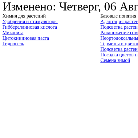
Изменено: Четверг, 06 Ав
Химия для растений
Базовые понятия
Удобрения и стимуляторы
Адаптация расте
Гиббереллиновая кислота
Подсветка расте
Микориза
Размножение сем
Цитокининовая паста
Неортодоксальны
Гидрогель
Термины в цвето
Подсветка расте
Посадка цветов п
Семена зимой