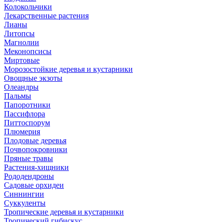
Колокольчики
Лекарственные растения
Лианы
Литопсы
Магнолии
Меконопсисы
Миртовые
Морозостойкие деревья и кустарники
Овощные экзоты
Олеандры
Пальмы
Папоротники
Пассифлора
Питтоспорум
Плюмерия
Плодовые деревья
Почвопокровники
Пряные травы
Растения-хищники
Рододендроны
Садовые орхидеи
Синнингии
Суккуленты
Тропические деревья и кустарники
Тропический гибискус