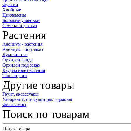
Фуксии
Хвойные
Цикламены
Большие упаковки
Семена под заказ
Растения
Адениум - растения
Адениум - под заказ
Луковичные
Орхидеи ванда
Орхидеи под заказ
Каудексные растения
Тилландсии
Другие товары
Грунт, аксессуары
Удобрения, стимуляторы, гормоны
Фитолампы
Поиск по товарам
Поиск товара