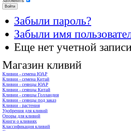
Запомнить
Забыли пароль?
Забыли имя пользовате
Еще нет учетной запис
Магазин кливий
Кливии - семена ЮАР
Кливии - семена Китай
Кливии - сеянцы ЮАР
Кливии - сеянцы Китай
Кливии - сеянцы Голландия
Кливии - сеянцы под заказ
Кливии - растения
Удобрения для кливий
Опоры для кливий
Книги о кливиях
Классификация кливий