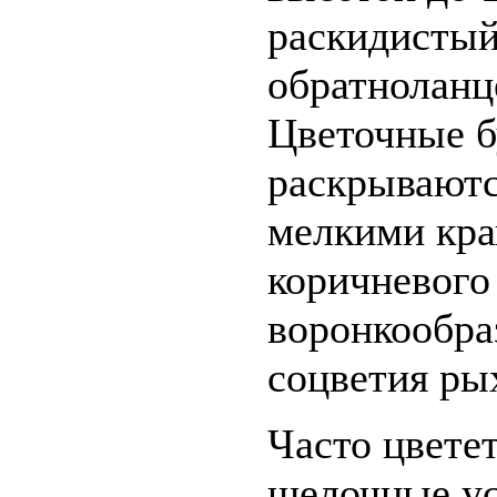
раскидистый
обратноланц
Цветочные б
раскрываютс
мелкими кра
коричневого 
воронкообра
соцветия ры
Часто цвете
щелочные ус