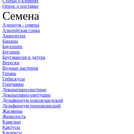
Статьи о кливиях
Опрос о поставке
Семена
Адениум - семена
Альпийская горка
Аквилегии
Бананы
Баухинии
Бегонии
Бругмансия и датура
Верески
Водные растения
Герань
Гибискусы
Горечавки
Декоративнолистные
Декоративно-цветущие
Дельфиниум новозеландский
Дельфиниум тихоокеанский
Жасмины
Жимолость
Камелии
Кактусы
Каудексы