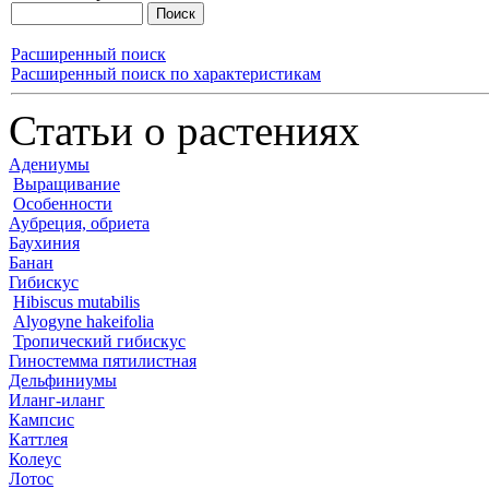
Расширенный поиск
Расширенный поиск по характеристикам
Статьи о растениях
Адениумы
Выращивание
Особенности
Аубреция, обриета
Баухиния
Банан
Гибискус
Hibiscus mutabilis
Alyogyne hakeifolia
Тропический гибискус
Гиностемма пятилистная
Дельфиниумы
Иланг-иланг
Кампсис
Каттлея
Колеус
Лотос