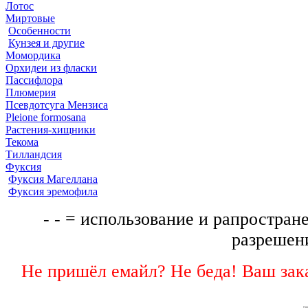
Лотос
Миртовые
Особенности
Кунзея и другие
Момордика
Орхидеи из фласки
Пассифлора
Плюмерия
Псевдотсуга Мензиса
Pleione formosana
Растения-хищники
Текома
Тилландсия
Фуксия
Фуксия Магеллана
Фуксия эремофила
- - = использование и рапростране
разрешени
Не пришёл емайл? Не беда! Ваш зака