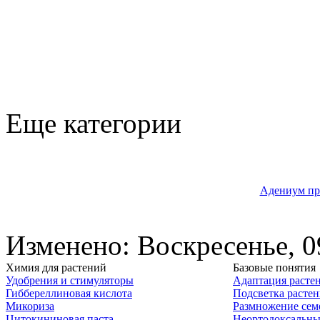
Еще категории
Адениум при
Изменено: Воскресенье, 0
Химия для растений
Базовые понятия
Удобрения и стимуляторы
Адаптация расте
Гиббереллиновая кислота
Подсветка расте
Микориза
Размножение сем
Цитокининовая паста
Неортодоксальны