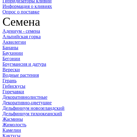
Гибридизаторы кливий
Информация о кливиях
Опрос о поставке
Семена
Адениум - семена
Альпийская горка
Аквилегии
Бананы
Баухинии
Бегонии
Бругмансия и датура
Верески
Водные растения
Герань
Гибискусы
Горечавки
Декоративнолистные
Декоративно-цветущие
Дельфиниум новозеландский
Дельфиниум тихоокеанский
Жасмины
Жимолость
Камелии
Кактусы