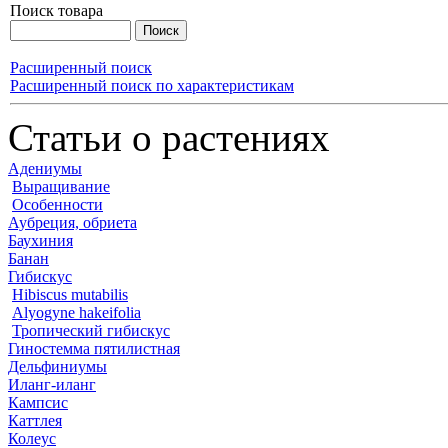
Поиск товара
Расширенный поиск
Расширенный поиск по характеристикам
Статьи о растениях
Адениумы
Выращивание
Особенности
Аубреция, обриета
Баухиния
Банан
Гибискус
Hibiscus mutabilis
Alyogyne hakeifolia
Тропический гибискус
Гиностемма пятилистная
Дельфиниумы
Иланг-иланг
Кампсис
Каттлея
Колеус