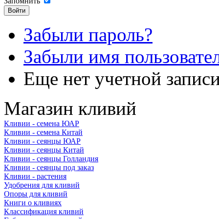
Запомнить
Забыли пароль?
Забыли имя пользовате
Еще нет учетной запис
Магазин кливий
Кливии - семена ЮАР
Кливии - семена Китай
Кливии - сеянцы ЮАР
Кливии - сеянцы Китай
Кливии - сеянцы Голландия
Кливии - сеянцы под заказ
Кливии - растения
Удобрения для кливий
Опоры для кливий
Книги о кливиях
Классификация кливий