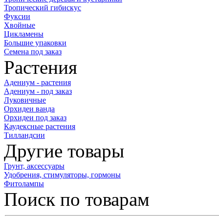
Тропический гибискус
Фуксии
Хвойные
Цикламены
Большие упаковки
Семена под заказ
Растения
Адениум - растения
Адениум - под заказ
Луковичные
Орхидеи ванда
Орхидеи под заказ
Каудексные растения
Тилландсии
Другие товары
Грунт, аксессуары
Удобрения, стимуляторы, гормоны
Фитолампы
Поиск по товарам