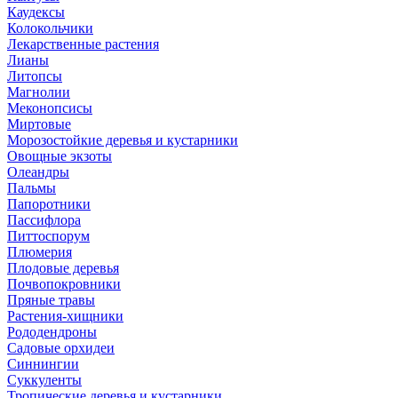
Каудексы
Колокольчики
Лекарственные растения
Лианы
Литопсы
Магнолии
Меконопсисы
Миртовые
Морозостойкие деревья и кустарники
Овощные экзоты
Олеандры
Пальмы
Папоротники
Пассифлора
Питтоспорум
Плюмерия
Плодовые деревья
Почвопокровники
Пряные травы
Растения-хищники
Рододендроны
Садовые орхидеи
Синнингии
Суккуленты
Тропические деревья и кустарники