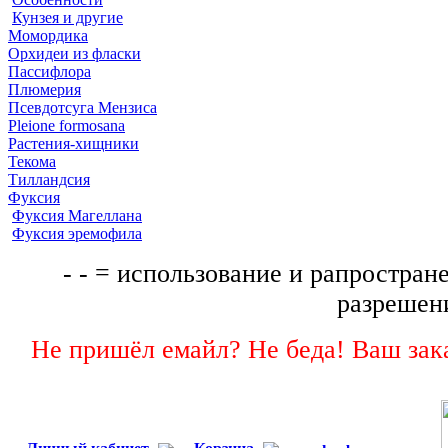
Кунзея и другие
Момордика
Орхидеи из фласки
Пассифлора
Плюмерия
Псевдотсуга Мензиса
Pleione formosana
Растения-хищники
Текома
Тилландсия
Фуксия
Фуксия Магеллана
Фуксия эремофила
- - = использование и рапростране
разрешени
Не пришёл емайл? Не беда! Ваш зака