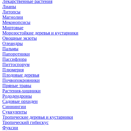
Лекарственные растения
Лианы
Литопсы
Магнолии
Меконопсисы
Миртовые
Морозостойкие деревья и кустарники
Овощные экзоты
Олеандры
Пальмы
Папоротники
Пассифлора
Питтоспорум
Плюмерия
Плодовые деревья
Почвопокровники
Пряные травы
Растения-хищники
Рододендроны
Садовые орхидеи
Синнингии
Суккуленты
Тропические деревья и кустарники
Тропический гибискус
Фуксии