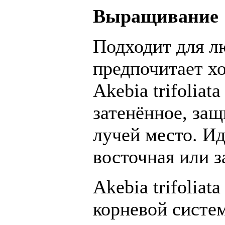
Выращивание
Подходит для л
предпочитает х
Akebia trifoliat
затенённое, за
лучей место. Ид
восточная или з
Akebia trifolia
корневой систе