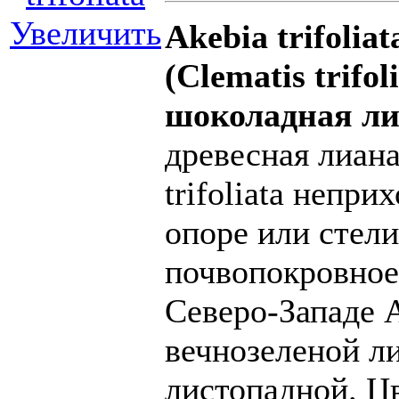
Увеличить
Akebia trifolia
(Clematis trifol
шоколадная ли
древесная лиана
trifoliata непри
опоре или стели
почвопокровное
Северо-Западе Ak
вечнозеленой ли
листопадной. Ц