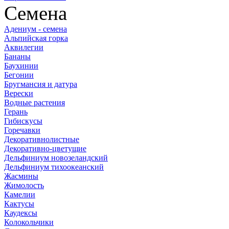
Семена
Адениум - семена
Альпийская горка
Аквилегии
Бананы
Баухинии
Бегонии
Бругмансия и датура
Верески
Водные растения
Герань
Гибискусы
Горечавки
Декоративнолистные
Декоративно-цветущие
Дельфиниум новозеландский
Дельфиниум тихоокеанский
Жасмины
Жимолость
Камелии
Кактусы
Каудексы
Колокольчики