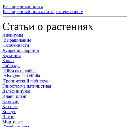
Расширенный поиск
Расширенный поиск по характеристикам
Статьи о растениях
Адениумы
Выращивание
Особенности
Аубреция, обриета
Баухиния
Банан
Гибискус
Hibiscus mutabilis
Alyogyne hakeifolia
Тропический гибискус
Гиностемма пятилистная
Дельфиниумы
Иланг-иланг
Кампсис
Каттлея
Колеус
Лотос
Миртовые
Особенности