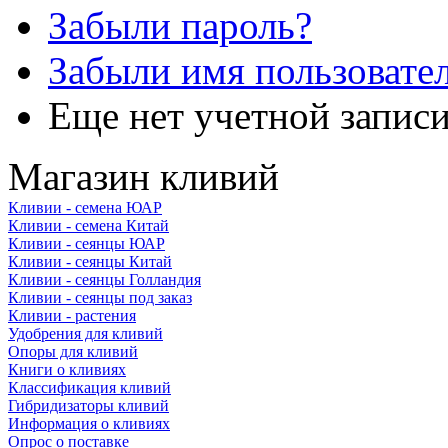
Забыли пароль?
Забыли имя пользовате
Еще нет учетной запис
Магазин кливий
Кливии - семена ЮАР
Кливии - семена Китай
Кливии - сеянцы ЮАР
Кливии - сеянцы Китай
Кливии - сеянцы Голландия
Кливии - сеянцы под заказ
Кливии - растения
Удобрения для кливий
Опоры для кливий
Книги о кливиях
Классификация кливий
Гибридизаторы кливий
Информация о кливиях
Опрос о поставке