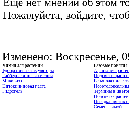
Еще нет мнений об этом то
Пожалуйста, войдите, чтоб
Изменено: Воскресенье, 0
Химия для растений
Базовые понятия
Удобрения и стимуляторы
Адаптация расте
Гиббереллиновая кислота
Подсветка расте
Микориза
Размножение сем
Цитокининовая паста
Неортодоксальны
Гидрогель
Термины в цвето
Подсветка расте
Посадка цветов п
Семена зимой