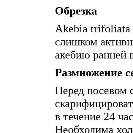
Обрезка
Akebia trifoliat
слишком активн
акебию ранней 
Размножение се
Перед посевом с
скарифицировать
в течение 24 ча
Необходима хол