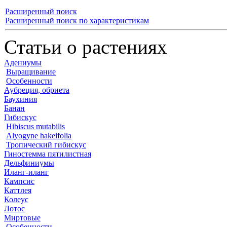
Расширенный поиск
Расширенный поиск по характеристикам
Статьи о растениях
Адениумы
Выращивание
Особенности
Аубреция, обриета
Баухиния
Банан
Гибискус
Hibiscus mutabilis
Alyogyne hakeifolia
Тропический гибискус
Гиностемма пятилистная
Дельфиниумы
Иланг-иланг
Кампсис
Каттлея
Колеус
Лотос
Миртовые
Особенности