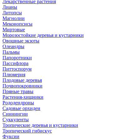
Лекарственные растения
Лианы
Литопсы
Магнолии
Меконопсисы
Миртовые
Морозостойкие деревья и кустарники
Овощные экзоты
Олеандры
Пальмы
Папоротники
Пассифлора
Питтоспорум
Плюмерия
Плодовые деревья
Почвопокровники
Пряные травы
Растения-хищники
Рододендроны
Садовые орхидеи
Синнингии
Суккуленты
Тропические деревья и кустарники
Тропический гибискус
Фуксии