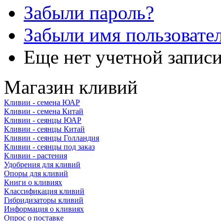
Забыли пароль?
Забыли имя пользовате
Еще нет учетной запис
Магазин кливий
Кливии - семена ЮАР
Кливии - семена Китай
Кливии - сеянцы ЮАР
Кливии - сеянцы Китай
Кливии - сеянцы Голландия
Кливии - сеянцы под заказ
Кливии - растения
Удобрения для кливий
Опоры для кливий
Книги о кливиях
Классификация кливий
Гибридизаторы кливий
Информация о кливиях
Опрос о поставке