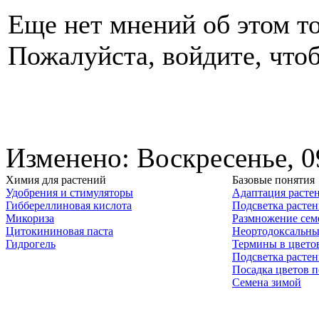
Еще нет мнений об этом то
Пожалуйста, войдите, чтоб
Изменено: Воскресенье, 0
Химия для растений
Базовые понятия
Удобрения и стимуляторы
Адаптация расте
Гиббереллиновая кислота
Подсветка расте
Микориза
Размножение сем
Цитокининовая паста
Неортодоксальны
Гидрогель
Термины в цвето
Подсветка расте
Посадка цветов п
Семена зимой