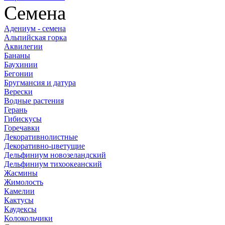
Семена
Адениум - семена
Альпийская горка
Аквилегии
Бананы
Баухинии
Бегонии
Бругмансия и датура
Верески
Водные растения
Герань
Гибискусы
Горечавки
Декоративнолистные
Декоративно-цветущие
Дельфиниум новозеландский
Дельфиниум тихоокеанский
Жасмины
Жимолость
Камелии
Кактусы
Каудексы
Колокольчики