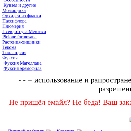
Кунзея и другие
Момордика
Орхидеи из фласки
Пассифлора
Плюмерия
Псевдотсуга Мензиса
Pleione formosana
Растения-хищники
Текома
Тилландсия
Фуксия
Фуксия Магеллана
Фуксия эремофила
- - = использование и рапростране
разрешени
Не пришёл емайл? Не беда! Ваш зака