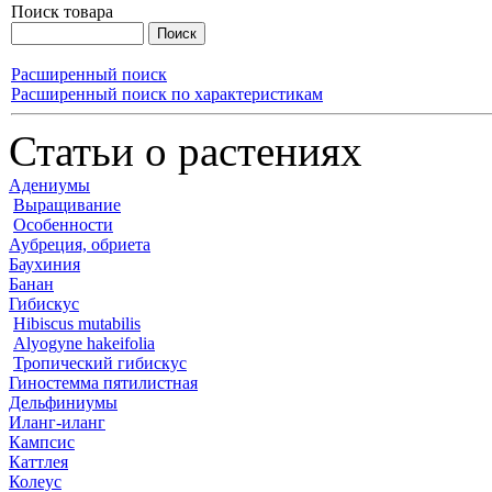
Поиск товара
Расширенный поиск
Расширенный поиск по характеристикам
Статьи о растениях
Адениумы
Выращивание
Особенности
Аубреция, обриета
Баухиния
Банан
Гибискус
Hibiscus mutabilis
Alyogyne hakeifolia
Тропический гибискус
Гиностемма пятилистная
Дельфиниумы
Иланг-иланг
Кампсис
Каттлея
Колеус