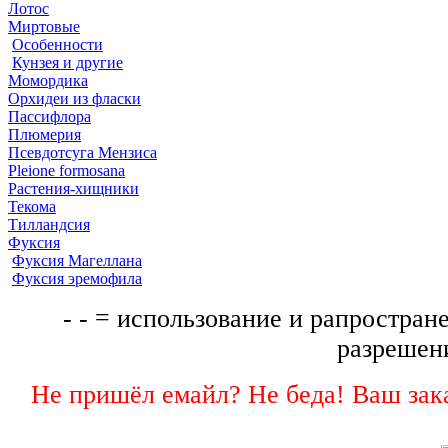
Лотос
Миртовые
Особенности
Кунзея и другие
Момордика
Орхидеи из фласки
Пассифлора
Плюмерия
Псевдотсуга Мензиса
Pleione formosana
Растения-хищники
Текома
Тилландсия
Фуксия
Фуксия Магеллана
Фуксия эремофила
- - = использование и рапростране
разрешени
Не пришёл емайл? Не беда! Ваш зака