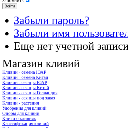
Запомнить
Забыли пароль?
Забыли имя пользовате
Еще нет учетной запис
Магазин кливий
Кливии - семена ЮАР
Кливии - семена Китай
Кливии - сеянцы ЮАР
Кливии - сеянцы Китай
Кливии - сеянцы Голландия
Кливии - сеянцы под заказ
Кливии - растения
Удобрения для кливий
Опоры для кливий
Книги о кливиях
Классификация кливий