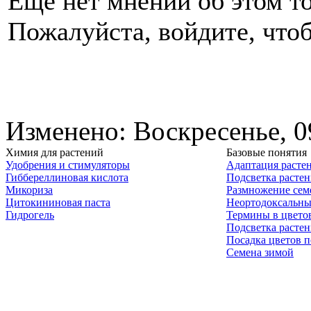
Еще нет мнений об этом то
Пожалуйста, войдите, чтоб
Изменено: Воскресенье, 0
Химия для растений
Базовые понятия
Удобрения и стимуляторы
Адаптация расте
Гиббереллиновая кислота
Подсветка расте
Микориза
Размножение сем
Цитокининовая паста
Неортодоксальны
Гидрогель
Термины в цвето
Подсветка расте
Посадка цветов п
Семена зимой