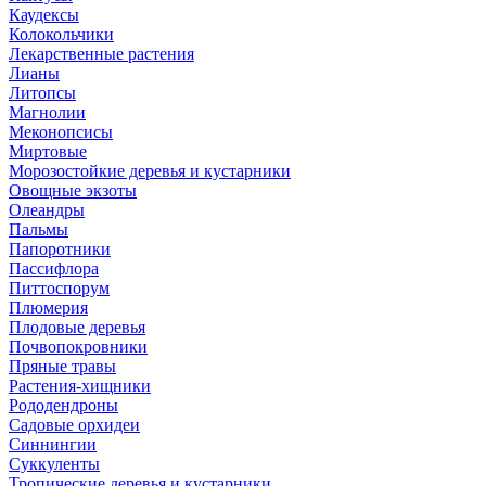
Каудексы
Колокольчики
Лекарственные растения
Лианы
Литопсы
Магнолии
Меконопсисы
Миртовые
Морозостойкие деревья и кустарники
Овощные экзоты
Олеандры
Пальмы
Папоротники
Пассифлора
Питтоспорум
Плюмерия
Плодовые деревья
Почвопокровники
Пряные травы
Растения-хищники
Рододендроны
Садовые орхидеи
Синнингии
Суккуленты
Тропические деревья и кустарники