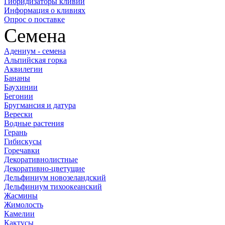
Гибридизаторы кливий
Информация о кливиях
Опрос о поставке
Семена
Адениум - семена
Альпийская горка
Аквилегии
Бананы
Баухинии
Бегонии
Бругмансия и датура
Верески
Водные растения
Герань
Гибискусы
Горечавки
Декоративнолистные
Декоративно-цветущие
Дельфиниум новозеландский
Дельфиниум тихоокеанский
Жасмины
Жимолость
Камелии
Кактусы