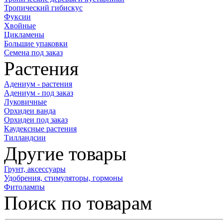
Тропический гибискус
Фуксии
Хвойные
Цикламены
Большие упаковки
Семена под заказ
Растения
Адениум - растения
Адениум - под заказ
Луковичные
Орхидеи ванда
Орхидеи под заказ
Каудексные растения
Тилландсии
Другие товары
Грунт, аксессуары
Удобрения, стимуляторы, гормоны
Фитолампы
Поиск по товарам