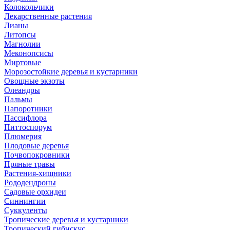
Колокольчики
Лекарственные растения
Лианы
Литопсы
Магнолии
Меконопсисы
Миртовые
Морозостойкие деревья и кустарники
Овощные экзоты
Олеандры
Пальмы
Папоротники
Пассифлора
Питтоспорум
Плюмерия
Плодовые деревья
Почвопокровники
Пряные травы
Растения-хищники
Рододендроны
Садовые орхидеи
Синнингии
Суккуленты
Тропические деревья и кустарники
Тропический гибискус