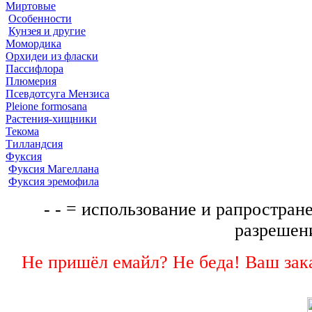
Миртовые
Особенности
Кунзея и другие
Момордика
Орхидеи из фласки
Пассифлора
Плюмерия
Псевдотсуга Мензиса
Pleione formosana
Растения-хищники
Текома
Тилландсия
Фуксия
Фуксия Магеллана
Фуксия эремофила
- - = использование и рапростране
разрешени
Не пришёл емайл? Не беда! Ваш зака