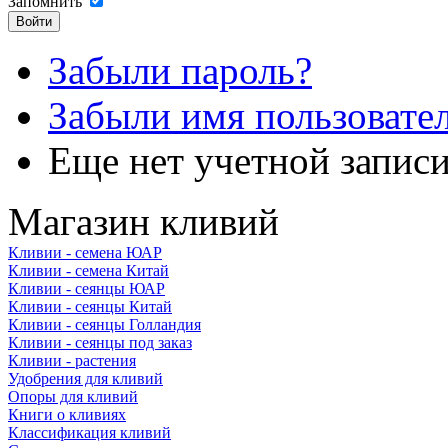
Запомнить
Забыли пароль?
Забыли имя пользовате
Еще нет учетной запис
Магазин кливий
Кливии - семена ЮАР
Кливии - семена Китай
Кливии - сеянцы ЮАР
Кливии - сеянцы Китай
Кливии - сеянцы Голландия
Кливии - сеянцы под заказ
Кливии - растения
Удобрения для кливий
Опоры для кливий
Книги о кливиях
Классификация кливий