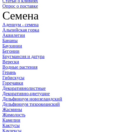
Статьи о кливиях
Опрос о поставке
Семена
Адениум - семена
Альпийская горка
Аквилегии
Бананы
Баухинии
Бегонии
Бругмансия и датура
Верески
Водные растения
Герань
Гибискусы
Горечавки
Декоративнолистные
Декоративно-цветущие
Дельфиниум новозеландский
Дельфиниум тихоокеанский
Жасмины
Жимолость
Камелии
Кактусы
Каудексы