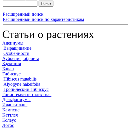
Расширенный поиск
Расширенный поиск по характеристикам
Статьи о растениях
Адениумы
Выращивание
Особенности
Аубреция, обриета
Баухиния
Банан
Гибискус
Hibiscus mutabilis
Alyogyne hakeifolia
Тропический гибискус
Гиностемма пятилистная
Дельфиниумы
Иланг-иланг
Кампсис
Каттлея
Колеус
Лотос