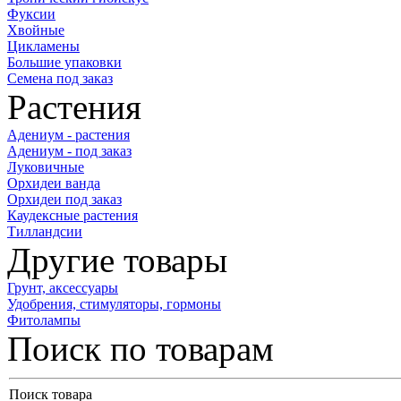
Фуксии
Хвойные
Цикламены
Большие упаковки
Семена под заказ
Растения
Адениум - растения
Адениум - под заказ
Луковичные
Орхидеи ванда
Орхидеи под заказ
Каудексные растения
Тилландсии
Другие товары
Грунт, аксессуары
Удобрения, стимуляторы, гормоны
Фитолампы
Поиск по товарам
Поиск товара