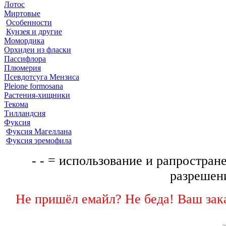
Лотос
Миртовые
Особенности
Кунзея и другие
Момордика
Орхидеи из фласки
Пассифлора
Плюмерия
Псевдотсуга Мензиса
Pleione formosana
Растения-хищники
Текома
Тилландсия
Фуксия
Фуксия Магеллана
Фуксия эремофила
- - = использование и рапростране
разрешени
Не пришёл емайл? Не беда! Ваш зака