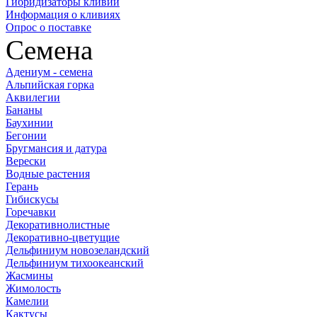
Гибридизаторы кливий
Информация о кливиях
Опрос о поставке
Семена
Адениум - семена
Альпийская горка
Аквилегии
Бананы
Баухинии
Бегонии
Бругмансия и датура
Верески
Водные растения
Герань
Гибискусы
Горечавки
Декоративнолистные
Декоративно-цветущие
Дельфиниум новозеландский
Дельфиниум тихоокеанский
Жасмины
Жимолость
Камелии
Кактусы