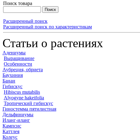
Поиск товара
Расширенный поиск
Расширенный поиск по характеристикам
Статьи о растениях
Адениумы
Выращивание
Особенности
Аубреция, обриета
Баухиния
Банан
Гибискус
Hibiscus mutabilis
Alyogyne hakeifolia
Тропический гибискус
Гиностемма пятилистная
Дельфиниумы
Иланг-иланг
Кампсис
Каттлея
Колеус