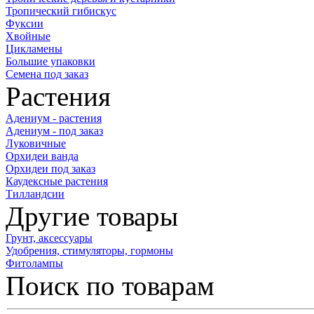
Тропический гибискус
Фуксии
Хвойные
Цикламены
Большие упаковки
Семена под заказ
Растения
Адениум - растения
Адениум - под заказ
Луковичные
Орхидеи ванда
Орхидеи под заказ
Каудексные растения
Тилландсии
Другие товары
Грунт, аксессуары
Удобрения, стимуляторы, гормоны
Фитолампы
Поиск по товарам