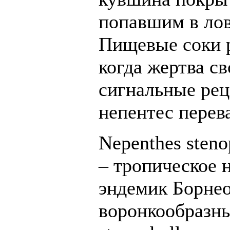
попавшим в ло
Пищевые соки р
когда жертва с
сигнальные ре
непентес перева
Nepenthes steno
– тропическое 
эндемик Борнео
воронкообразн