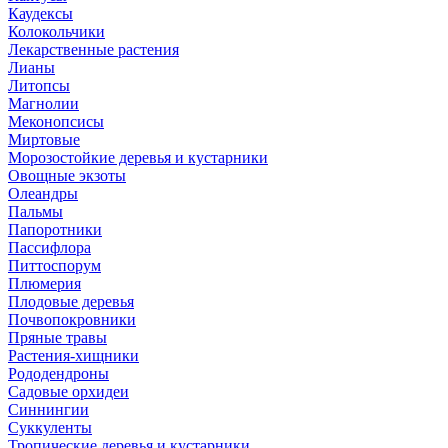
Каудексы
Колокольчики
Лекарственные растения
Лианы
Литопсы
Магнолии
Меконопсисы
Миртовые
Морозостойкие деревья и кустарники
Овощные экзоты
Олеандры
Пальмы
Папоротники
Пассифлора
Питтоспорум
Плюмерия
Плодовые деревья
Почвопокровники
Пряные травы
Растения-хищники
Рододендроны
Садовые орхидеи
Синнингии
Суккуленты
Тропические деревья и кустарники