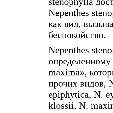
stenophylla дос
Nepenthes steno
как вид, вызы
беспокойство.
Nepenthes sten
определенному 
maxima», котор
прочих видов, N
epiphytica, N. e
klossii, N. maxi