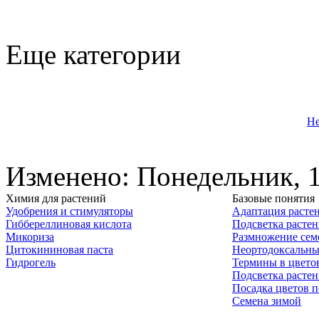
Еще категории
Не
Изменено: Понедельник, 1
Химия для растений
Базовые понятия
Удобрения и стимуляторы
Адаптация расте
Гиббереллиновая кислота
Подсветка расте
Микориза
Размножение сем
Цитокининовая паста
Неортодоксальны
Гидрогель
Термины в цвето
Подсветка расте
Посадка цветов п
Семена зимой