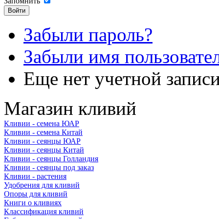
Запомнить
Забыли пароль?
Забыли имя пользовате
Еще нет учетной запис
Магазин кливий
Кливии - семена ЮАР
Кливии - семена Китай
Кливии - сеянцы ЮАР
Кливии - сеянцы Китай
Кливии - сеянцы Голландия
Кливии - сеянцы под заказ
Кливии - растения
Удобрения для кливий
Опоры для кливий
Книги о кливиях
Классификация кливий