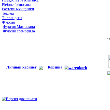
Псевдотсуга Мензиса
Pleione formosana
Растения-хищники
Текома
Тилландсия
Фуксия
Фуксия Магеллана
Фуксия эремофила
- - =
Личный кабинет
Корзина