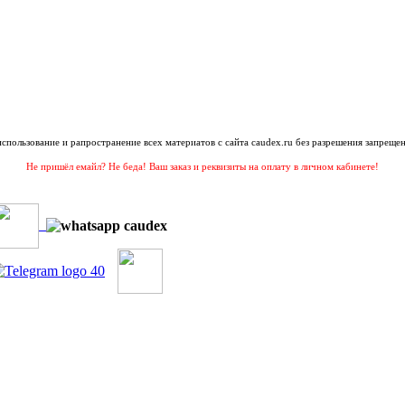
 использование и рапространение всех материатов с сайта caudex.ru без разрешения запрещен
Не пришёл емайл? Не беда! Ваш заказ и реквизиты на оплату в личном кабинете!