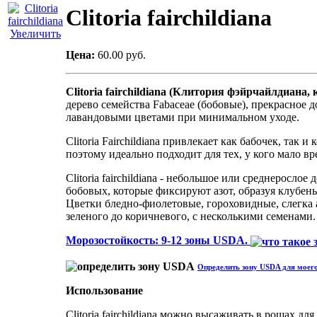
Clitoria fairchildiana
Увеличить
Цена:
60.00 руб.
Clitoria fairchildiana (Клитория фэйрчайлдиана,
дерево семейства Fabaceae (бобовые), прекрасное 
лавандовыми цветами при минимальном уходе.
Clitoria Fairchildiana привлекает как бабочек, так
поэтому идеально подходит для тех, у кого мало вр
Clitoria fairchildiana - небольшое или среднеросл
бобовых, которые фиксируют азот, образуя клубень
Цветки бледно-фиолетовые, гороховидные, слегка
зеленого до коричневого, с несколькими семенами.
Морозостойкость: 9-12 зоны USDA.
Определить зону USDA для моего
Использование
Clitoria fairchildiana можно высаживать в рощах д