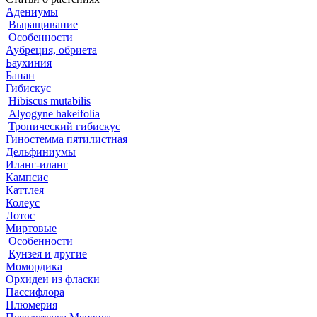
Адениумы
Выращивание
Особенности
Аубреция, обриета
Баухиния
Банан
Гибискус
Hibiscus mutabilis
Alyogyne hakeifolia
Тропический гибискус
Гиностемма пятилистная
Дельфиниумы
Иланг-иланг
Кампсис
Каттлея
Колеус
Лотос
Миртовые
Особенности
Кунзея и другие
Момордика
Орхидеи из фласки
Пассифлора
Плюмерия