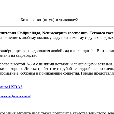
Количество {штук} в упаковке:2
 клитория Фэйрчайлда, Neurocarpum racemosum, Ternatea racemo
дополнение к любому южному саду или зимнему саду в холодных ре
 и колибри, прекрасно дополняя любой сад или ландшафт. В отличи
емени на садоводство.
ое дерево высотой 3-6 м с низкими ветвями и свисающими ветвями.
ки на корнях. Листья тройчатые с грубой текстурой, вечнозеле
 ароматные, собраны в поникающие соцветия. Плоды представля
 региона (в новом окне)
ля создания эффекта леса; также подходит в качестве тенистого д