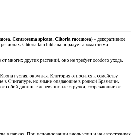
sa, Centrosema spicata, Clitoria racemosa)
– декоративное
гионах. Clitoria fairchildiana порадует ароматными
е от многих других растений, оно не требует особого ухода,
 Крона густая, округлая. Клитория относится к семейству
ные в Сингапуре, но зимне-опадающие в родной Бразилии.
ют собой длинные деревянистые стручки, созревающие от
ерева в парках. При использовании вдоль улиц и на автостоянках