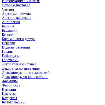
Информация о кливиях
Опрос о поставке
Семена
Адениум - семена
Альпийская горка
Аквилегии
Бананы
Баухинии
Бегонии
Бругмансия и датура
Верески
Водные растения
Герань
Гибискусы
Горечавки
Декоративнолистные
Декоративно-цветущие
Дельфиниум новозеландский
Дельфиниум тихоокеанский
Жасмины
Жимолость
Камелии
Кактусы
Каудексы
Колокольчики