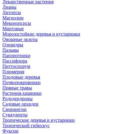
Лекарственные растения
Лианы
Литопсы
Магнолии
Меконопсисы
Миртовые
Морозостойкие деревья и кустарники
Овощные экзоты
Олеандры
Пальмы
Папоротники
Пассифлора
Питтоспорум
Плюмерия
Плодовые деревья
Почвопокровники
Пряные травы
Растения-хищники
Рододендроны
Садовые орхидеи
Синнингии
Суккуленты
Тропические деревья и кустарники
Тропический гибискус
Фуксии